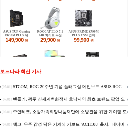
보드나라 최신 기사
STCOM, ROG 20주년 기념 플래그십 메인보드 ASUS ROG
[07/01]
Crosshair X870E EDITION 20 국내 출시 예정
벤틀리, 광주 신세계백화점서 호남지역 최초 브랜드 팝업 오
[07/01]
픈
주연테크, 소방가족희망나눔재단에 소방관을 위한 게이밍 모
[07/01]
니터·스마트 펫 침대 기부
앱코, 우주 감성 담은 기계식 키보드 'ACH108' 출시.. 네이버
[07/01]