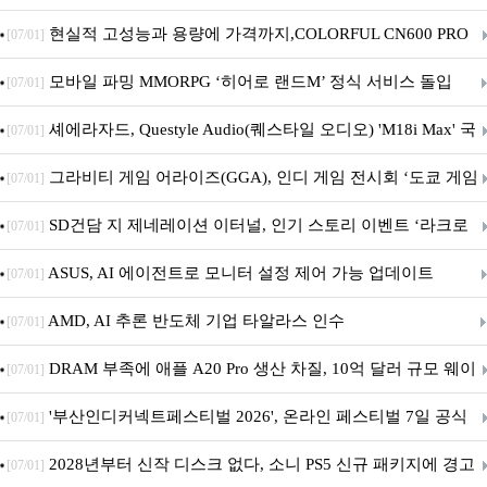
브랜드데이 기획전 진행
현실적 고성능과 용량에 가격까지,COLORFUL CN600 PRO
[07/01]
M.2 NVMe 디앤디컴 1TB
모바일 파밍 MMORPG ‘히어로 랜드M’ 정식 서비스 돌입
[07/01]
셰에라자드, Questyle Audio(퀘스타일 오디오) 'M18i Max' 국
[07/01]
내 정식 출시
그라비티 게임 어라이즈(GGA), 인디 게임 전시회 ‘도쿄 게임
[07/01]
던전 13’ 참가!
SD건담 지 제네레이션 이터널, 인기 스토리 이벤트 ‘라크로
[07/01]
아의 용사’ 재개최 및 풍성한 기념 이벤트 실시!
ASUS, AI 에이전트로 모니터 설정 제어 가능 업데이트
[07/01]
AMD, AI 추론 반도체 기업 타알라스 인수
[07/01]
DRAM 부족에 애플 A20 Pro 생산 차질, 10억 달러 규모 웨이
[07/01]
퍼 대기
'부산인디커넥트페스티벌 2026', 온라인 페스티벌 7일 공식
[07/01]
개막... 22일간 진행
2028년부터 신작 디스크 없다, 소니 PS5 신규 패키지에 경고
[07/01]