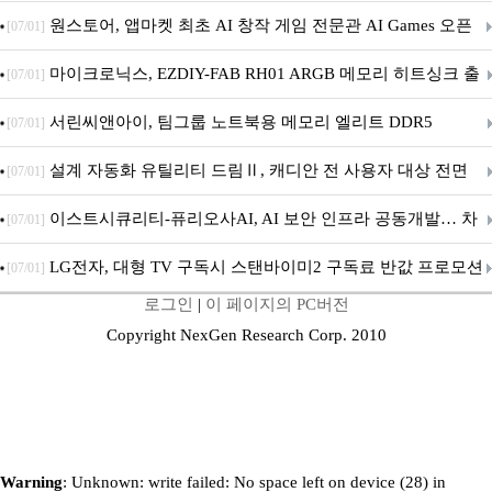
문 추가
원스토어, 앱마켓 최초 AI 창작 게임 전문관 AI Games 오픈
[07/01]
마이크로닉스, EZDIY-FAB RH01 ARGB 메모리 히트싱크 출
[07/01]
시
서린씨앤아이, 팀그룹 노트북용 메모리 엘리트 DDR5
[07/01]
5600MHz 16GB 출시
설계 자동화 유틸리티 드림Ⅱ, 캐디안 전 사용자 대상 전면
[07/01]
무상 배포
이스트시큐리티-퓨리오사AI, AI 보안 인프라 공동개발… 차
[07/01]
세대 AI 보안 플랫폼 구축
LG전자, 대형 TV 구독시 스탠바이미2 구독료 반값 프로모션
[07/01]
로그인
|
이 페이지의 PC버전
Copyright NexGen Research Corp. 2010
Warning
: Unknown: write failed: No space left on device (28) in