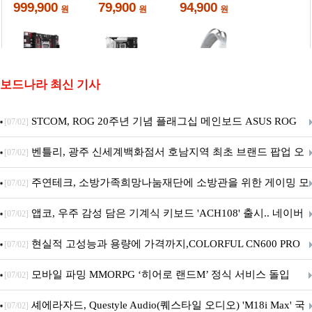
보드나라 최신 기사
STCOM, ROG 20주년 기념 플래그십 메인보드 ASUS ROG
[07/02]
Crosshair X870E EDITION 20 국내 출시 예정
벤틀리, 광주 신세계백화점서 호남지역 최초 브랜드 팝업 오
[07/02]
픈
주연테크, 소방가족희망나눔재단에 소방관을 위한 게이밍 모
[07/02]
니터·스마트 펫 침대 기부
앱코, 우주 감성 담은 기계식 키보드 'ACH108' 출시.. 네이버
[07/02]
브랜드데이 기획전 진행
현실적 고성능과 용량에 가격까지,COLORFUL CN600 PRO
[07/02]
M.2 NVMe 디앤디컴 1TB
모바일 파밍 MMORPG ‘히어로 랜드M’ 정식 서비스 돌입
[07/02]
셰에라자드, Questyle Audio(퀘스타일 오디오) 'M18i Max' 국
[07/02]