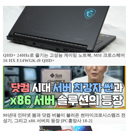
QHD+ 240Hz로 즐기는 고성능 게이밍 노트북, MSI 크로스헤어
16 HX E14WGK-i9 QHD+
90년대 인터넷 붐과 닷컴 버블이 불러온 썬마이크로시스템즈 전
성기, 그리고 x86 서버의 등장 [PC흥망사 18-2]