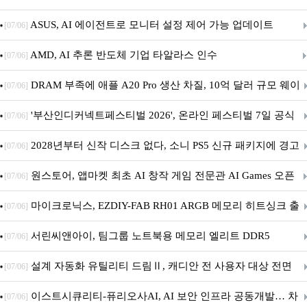
아의 용사’ 재개최 및 풍성한 기념 이벤트 실시!
ASUS, AI 에이전트로 모니터 설정 제어 가능 업데이트
[07/06]
AMD, AI 추론 반도체 기업 타알라스 인수
[07/06]
DRAM 부족에 애플 A20 Pro 생산 차질, 10억 달러 규모 웨이
[07/06]
퍼 대기
'부산인디커넥트페스티벌 2026', 온라인 페스티벌 7일 공식
[07/06]
개막... 22일간 진행
2028년부터 신작 디스크 없다, 소니 PS5 신규 패키지에 경고
[07/06]
문 추가
원스토어, 앱마켓 최초 AI 창작 게임 전문관 AI Games 오픈
[07/06]
마이크로닉스, EZDIY-FAB RH01 ARGB 메모리 히트싱크 출
[07/06]
시
서린씨앤아이, 팀그룹 노트북용 메모리 엘리트 DDR5
[07/06]
5600MHz 16GB 출시
설계 자동화 유틸리티 드림Ⅱ, 캐디안 전 사용자 대상 전면
[07/06]
무상 배포
이스트시큐리티-퓨리오사AI, AI 보안 인프라 공동개발… 차
[07/06]