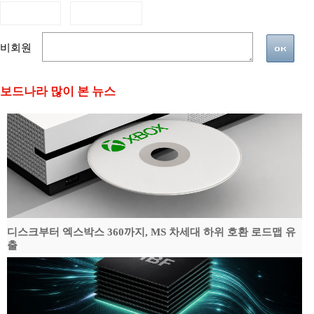
비회원
보드나라 많이 본 뉴스
디스크부터 엑스박스 360까지, MS 차세대 하위 호환 로드맵 유
출