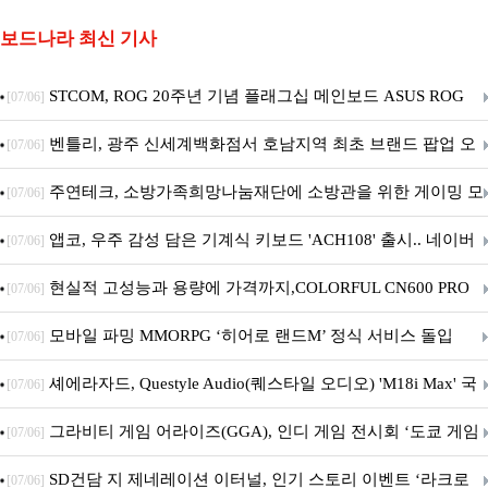
보드나라 최신 기사
STCOM, ROG 20주년 기념 플래그십 메인보드 ASUS ROG
[07/06]
Crosshair X870E EDITION 20 국내 출시 예정
벤틀리, 광주 신세계백화점서 호남지역 최초 브랜드 팝업 오
[07/06]
픈
주연테크, 소방가족희망나눔재단에 소방관을 위한 게이밍 모
[07/06]
니터·스마트 펫 침대 기부
앱코, 우주 감성 담은 기계식 키보드 'ACH108' 출시.. 네이버
[07/06]
브랜드데이 기획전 진행
현실적 고성능과 용량에 가격까지,COLORFUL CN600 PRO
[07/06]
M.2 NVMe 디앤디컴 1TB
모바일 파밍 MMORPG ‘히어로 랜드M’ 정식 서비스 돌입
[07/06]
셰에라자드, Questyle Audio(퀘스타일 오디오) 'M18i Max' 국
[07/06]
내 정식 출시
그라비티 게임 어라이즈(GGA), 인디 게임 전시회 ‘도쿄 게임
[07/06]
던전 13’ 참가!
SD건담 지 제네레이션 이터널, 인기 스토리 이벤트 ‘라크로
[07/06]