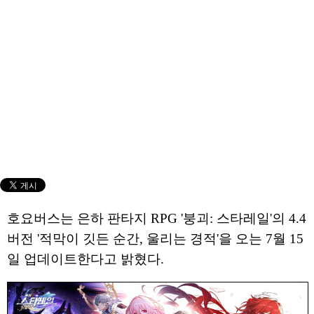
호요버스는 은하 판타지 RPG '붕괴: 스타레일'의 4.4
버전 '적막이 깃든 순간, 울리는 경적'을 오는 7월 15
일 업데이트한다고 밝혔다.