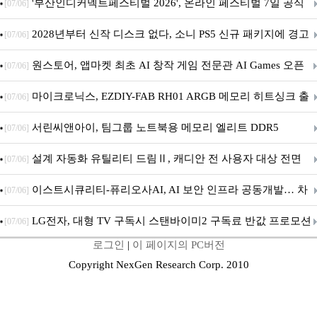
퍼 대기
'부산인디커넥트페스티벌 2026', 온라인 페스티벌 7일 공식
[07/06]
개막... 22일간 진행
2028년부터 신작 디스크 없다, 소니 PS5 신규 패키지에 경고
[07/06]
문 추가
원스토어, 앱마켓 최초 AI 창작 게임 전문관 AI Games 오픈
[07/06]
마이크로닉스, EZDIY-FAB RH01 ARGB 메모리 히트싱크 출
[07/06]
시
서린씨앤아이, 팀그룹 노트북용 메모리 엘리트 DDR5
[07/06]
5600MHz 16GB 출시
설계 자동화 유틸리티 드림Ⅱ, 캐디안 전 사용자 대상 전면
[07/06]
무상 배포
이스트시큐리티-퓨리오사AI, AI 보안 인프라 공동개발… 차
[07/06]
세대 AI 보안 플랫폼 구축
LG전자, 대형 TV 구독시 스탠바이미2 구독료 반값 프로모션
[07/06]
로그인
|
이 페이지의 PC버전
Copyright NexGen Research Corp. 2010