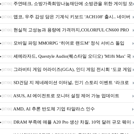
픈
주연테크, 소방가족희망나눔재단에 소방관을 위한 게이밍 모
[07/06]
니터·스마트 펫 침대 기부
앱코, 우주 감성 담은 기계식 키보드 'ACH108' 출시.. 네이버
[07/06]
브랜드데이 기획전 진행
현실적 고성능과 용량에 가격까지,COLORFUL CN600 PRO
[07/06]
M.2 NVMe 디앤디컴 1TB
모바일 파밍 MMORPG ‘히어로 랜드M’ 정식 서비스 돌입
[07/06]
셰에라자드, Questyle Audio(퀘스타일 오디오) 'M18i Max' 국
[07/06]
내 정식 출시
그라비티 게임 어라이즈(GGA), 인디 게임 전시회 ‘도쿄 게임
[07/06]
던전 13’ 참가!
SD건담 지 제네레이션 이터널, 인기 스토리 이벤트 ‘라크로
[07/06]
아의 용사’ 재개최 및 풍성한 기념 이벤트 실시!
ASUS, AI 에이전트로 모니터 설정 제어 가능 업데이트
[07/06]
AMD, AI 추론 반도체 기업 타알라스 인수
[07/06]
DRAM 부족에 애플 A20 Pro 생산 차질, 10억 달러 규모 웨이
[07/06]