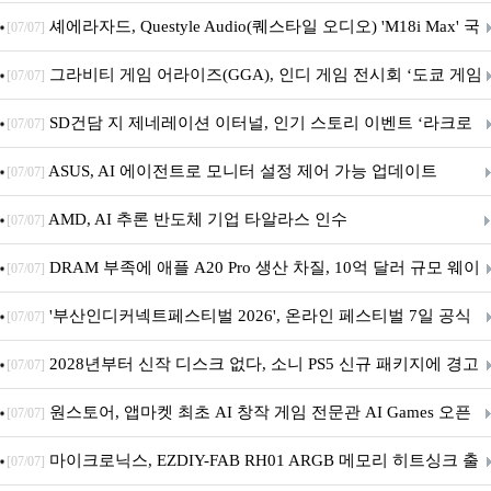
셰에라자드, Questyle Audio(퀘스타일 오디오) 'M18i Max' 국
[07/07]
내 정식 출시
그라비티 게임 어라이즈(GGA), 인디 게임 전시회 ‘도쿄 게임
[07/07]
던전 13’ 참가!
SD건담 지 제네레이션 이터널, 인기 스토리 이벤트 ‘라크로
[07/07]
아의 용사’ 재개최 및 풍성한 기념 이벤트 실시!
ASUS, AI 에이전트로 모니터 설정 제어 가능 업데이트
[07/07]
AMD, AI 추론 반도체 기업 타알라스 인수
[07/07]
DRAM 부족에 애플 A20 Pro 생산 차질, 10억 달러 규모 웨이
[07/07]
퍼 대기
'부산인디커넥트페스티벌 2026', 온라인 페스티벌 7일 공식
[07/07]
개막... 22일간 진행
2028년부터 신작 디스크 없다, 소니 PS5 신규 패키지에 경고
[07/07]
문 추가
원스토어, 앱마켓 최초 AI 창작 게임 전문관 AI Games 오픈
[07/07]
마이크로닉스, EZDIY-FAB RH01 ARGB 메모리 히트싱크 출
[07/07]