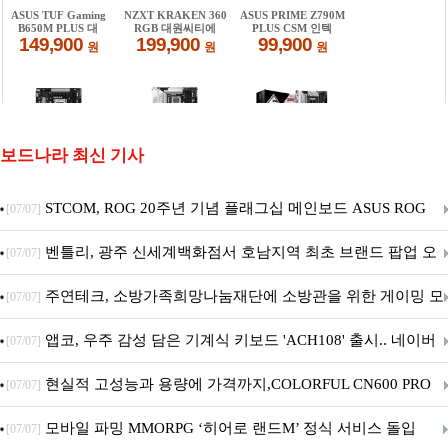
보드나라 최신 기사
STCOM, ROG 20주년 기념 플래그십 메인보드 ASUS ROG
[07/07]
Crosshair X870E EDITION 20 국내 출시 예정
벤틀리, 광주 신세계백화점서 호남지역 최초 브랜드 팝업 오
[07/07]
픈
주연테크, 소방가족희망나눔재단에 소방관을 위한 게이밍 모
[07/07]
니터·스마트 펫 침대 기부
앱코, 우주 감성 담은 기계식 키보드 'ACH108' 출시.. 네이버
[07/07]
브랜드데이 기획전 진행
현실적 고성능과 용량에 가격까지,COLORFUL CN600 PRO
[07/07]
M.2 NVMe 디앤디컴 1TB
모바일 파밍 MMORPG ‘히어로 랜드M’ 정식 서비스 돌입
[07/07]