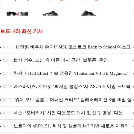
보드나라 최신 기사
"11만원 바우처 쏜다!" MSI, 코스트코 Back to School 데스크
[07/07]
탑 프로모션 진행
펍지 성수, 도심 속 여름 피서 공간 ‘블루존’ 운영
[07/07]
차세대 Hall Effect 기술 적용한 'Huntsman V3 HE Magnetic'
[07/07]
시리즈 출시
에스라이즈, 지마켓 ‘빡세일 쿨캉스’서 ASUS 게이밍 노트북
[07/07]
특별 프로모션 진행
‘워처 오브 렐름’, ‘어쌔신 크리드’ 컬래버레이션 8월 20일 실
[07/07]
시
넥슨, ‘오버워치’ 사전 다운로드 개시 및 신규 영웅 ‘디몬
[07/07]
(D.Mon)’ 공개!
노르딕의 nRF9151, 위성 및 셀룰러 IoT 기반 새로운 차원의
[07/07]