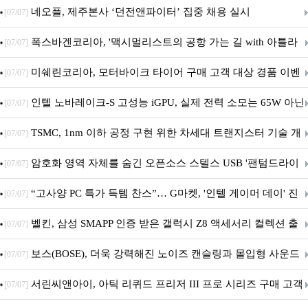
커넥티드 기기 개발 지원
네오플, 제주본사 ‘던전앤파이터’ 집중 채용 실시
[07/07]
폭스바겐코리아, '맥시멀리스트의 공항 가는 길 with 아틀라
[07/07]
스' 이벤트 실시
미쉐린코리아, 모터바이크 타이어 구매 고객 대상 경품 이벤
[07/07]
트 진행
인텔 노바레이크-S 고성능 iGPU, 실제 전력 소모는 65W 아닌
[07/07]
40W?
TSMC, 1nm 이하 공정 구현 위한 차세대 트랜지스터 기술 개
[07/07]
발
암호화 영역 자체를 숨긴 오픈소스 스텔스 USB '팬텀드라이
[07/07]
브' 공개
“고사양 PC 특가 득템 찬스”… G마켓, '인텔 게이머 데이' 진
[07/07]
행
벨킨, 삼성 SMAPP 인증 받은 갤럭시 Z8 액세서리 컬렉션 출
[07/07]
시
보스(BOSE), 더욱 강력해진 노이즈 캔슬링과 몰입형 사운드
[07/07]
의 ‘QC 헤드폰 2세대’ 출시
서린씨앤아이, 아틱 리퀴드 프리저 III 프로 시리즈 구매 고객
[07/07]