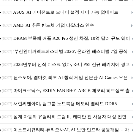
아의 용사’ 재개최 및 풍성한 기념 이벤트 실시!
ASUS, AI 에이전트로 모니터 설정 제어 가능 업데이트
[07/07]
AMD, AI 추론 반도체 기업 타알라스 인수
[07/07]
DRAM 부족에 애플 A20 Pro 생산 차질, 10억 달러 규모 웨이
[07/07]
퍼 대기
'부산인디커넥트페스티벌 2026', 온라인 페스티벌 7일 공식
[07/07]
개막... 22일간 진행
2028년부터 신작 디스크 없다, 소니 PS5 신규 패키지에 경고
[07/07]
문 추가
원스토어, 앱마켓 최초 AI 창작 게임 전문관 AI Games 오픈
[07/07]
마이크로닉스, EZDIY-FAB RH01 ARGB 메모리 히트싱크 출
[07/07]
시
서린씨앤아이, 팀그룹 노트북용 메모리 엘리트 DDR5
[07/07]
5600MHz 16GB 출시
설계 자동화 유틸리티 드림Ⅱ, 캐디안 전 사용자 대상 전면
[07/07]
무상 배포
이스트시큐리티-퓨리오사AI, AI 보안 인프라 공동개발… 차
[07/07]