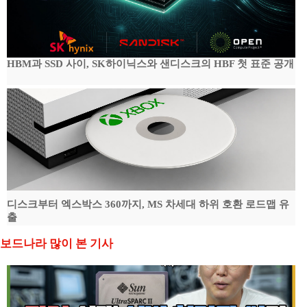
HBM과 SSD 사이, SK하이닉스와 샌디스크의 HBF 첫 표준 공개
디스크부터 엑스박스 360까지, MS 차세대 하위 호환 로드맵 유
출
보드나라 많이 본 기사