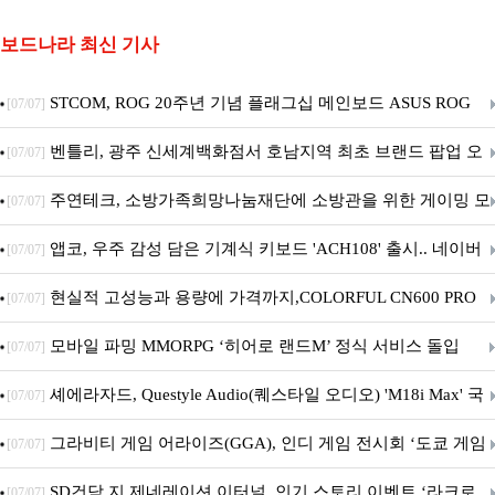
보드나라 최신 기사
STCOM, ROG 20주년 기념 플래그십 메인보드 ASUS ROG
[07/07]
Crosshair X870E EDITION 20 국내 출시 예정
벤틀리, 광주 신세계백화점서 호남지역 최초 브랜드 팝업 오
[07/07]
픈
주연테크, 소방가족희망나눔재단에 소방관을 위한 게이밍 모
[07/07]
니터·스마트 펫 침대 기부
앱코, 우주 감성 담은 기계식 키보드 'ACH108' 출시.. 네이버
[07/07]
브랜드데이 기획전 진행
현실적 고성능과 용량에 가격까지,COLORFUL CN600 PRO
[07/07]
M.2 NVMe 디앤디컴 1TB
모바일 파밍 MMORPG ‘히어로 랜드M’ 정식 서비스 돌입
[07/07]
셰에라자드, Questyle Audio(퀘스타일 오디오) 'M18i Max' 국
[07/07]
내 정식 출시
그라비티 게임 어라이즈(GGA), 인디 게임 전시회 ‘도쿄 게임
[07/07]
던전 13’ 참가!
SD건담 지 제네레이션 이터널, 인기 스토리 이벤트 ‘라크로
[07/07]