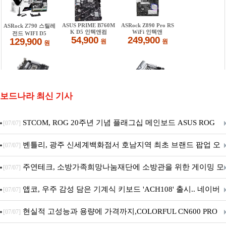
보드나라 최신 기사
STCOM, ROG 20주년 기념 플래그십 메인보드 ASUS ROG
[07/07]
Crosshair X870E EDITION 20 국내 출시 예정
벤틀리, 광주 신세계백화점서 호남지역 최초 브랜드 팝업 오
[07/07]
픈
주연테크, 소방가족희망나눔재단에 소방관을 위한 게이밍 모
[07/07]
니터·스마트 펫 침대 기부
앱코, 우주 감성 담은 기계식 키보드 'ACH108' 출시.. 네이버
[07/07]
브랜드데이 기획전 진행
현실적 고성능과 용량에 가격까지,COLORFUL CN600 PRO
[07/07]