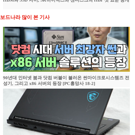
HBM과 SSD 사이, SK하이닉스와 샌디스크의 HBF 첫 표준 공개
보드나라 많이 본 기사
90년대 인터넷 붐과 닷컴 버블이 불러온 썬마이크로시스템즈 전
성기, 그리고 x86 서버의 등장 [PC흥망사 18-2]