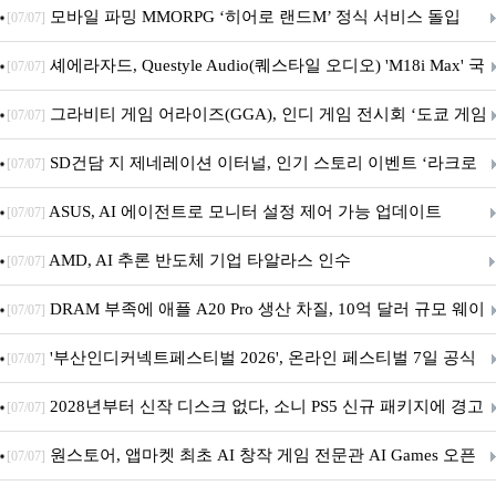
M.2 NVMe 디앤디컴 1TB
모바일 파밍 MMORPG ‘히어로 랜드M’ 정식 서비스 돌입
[07/07]
셰에라자드, Questyle Audio(퀘스타일 오디오) 'M18i Max' 국
[07/07]
내 정식 출시
그라비티 게임 어라이즈(GGA), 인디 게임 전시회 ‘도쿄 게임
[07/07]
던전 13’ 참가!
SD건담 지 제네레이션 이터널, 인기 스토리 이벤트 ‘라크로
[07/07]
아의 용사’ 재개최 및 풍성한 기념 이벤트 실시!
ASUS, AI 에이전트로 모니터 설정 제어 가능 업데이트
[07/07]
AMD, AI 추론 반도체 기업 타알라스 인수
[07/07]
DRAM 부족에 애플 A20 Pro 생산 차질, 10억 달러 규모 웨이
[07/07]
퍼 대기
'부산인디커넥트페스티벌 2026', 온라인 페스티벌 7일 공식
[07/07]
개막... 22일간 진행
2028년부터 신작 디스크 없다, 소니 PS5 신규 패키지에 경고
[07/07]
문 추가
원스토어, 앱마켓 최초 AI 창작 게임 전문관 AI Games 오픈
[07/07]