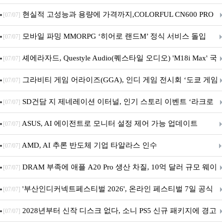
브랜드데이 기획전 진행
현실적 고성능과 용량에 가격까지,COLORFUL CN600 PRO
[07/07]
M.2 NVMe 디앤디컴 1TB
모바일 파밍 MMORPG ‘히어로 랜드M’ 정식 서비스 돌입
[07/07]
셰에라자드, Questyle Audio(퀘스타일 오디오) 'M18i Max' 국
[07/07]
내 정식 출시
그라비티 게임 어라이즈(GGA), 인디 게임 전시회 ‘도쿄 게임
[07/07]
던전 13’ 참가!
SD건담 지 제네레이션 이터널, 인기 스토리 이벤트 ‘라크로
[07/07]
아의 용사’ 재개최 및 풍성한 기념 이벤트 실시!
ASUS, AI 에이전트로 모니터 설정 제어 가능 업데이트
[07/07]
AMD, AI 추론 반도체 기업 타알라스 인수
[07/07]
DRAM 부족에 애플 A20 Pro 생산 차질, 10억 달러 규모 웨이
[07/07]
퍼 대기
'부산인디커넥트페스티벌 2026', 온라인 페스티벌 7일 공식
[07/07]
개막... 22일간 진행
2028년부터 신작 디스크 없다, 소니 PS5 신규 패키지에 경고
[07/07]