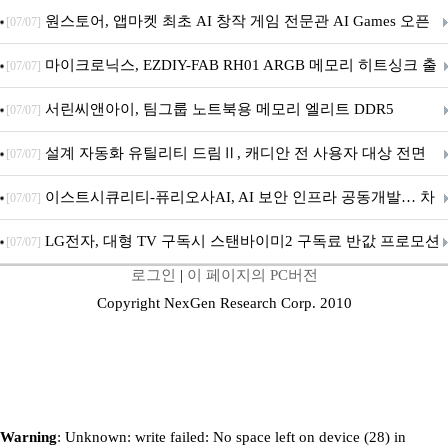
문 추가
원스토어, 앱마켓 최초 AI 창작 게임 전문관 AI Games 오픈
[07/07]
마이크로닉스, EZDIY-FAB RH01 ARGB 메모리 히트싱크 출
[07/07]
시
서린씨앤아이, 팀그룹 노트북용 메모리 엘리트 DDR5
[07/07]
5600MHz 16GB 출시
설계 자동화 유틸리티 드림Ⅱ, 캐디안 전 사용자 대상 전면
[07/07]
무상 배포
이스트시큐리티-퓨리오사AI, AI 보안 인프라 공동개발… 차
[07/07]
세대 AI 보안 플랫폼 구축
LG전자, 대형 TV 구독시 스탠바이미2 구독료 반값 프로모션
[07/07]
로그인
|
이 페이지의 PC버전
Copyright NexGen Research Corp. 2010
Warning
: Unknown: write failed: No space left on device (28) in