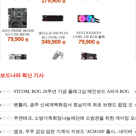
보드나라 최신 기사
STCOM, ROG 20주년 기념 플래그십 메인보드 ASUS ROG
[07/07]
Crosshair X870E EDITION 20 국내 출시 예정
벤틀리, 광주 신세계백화점서 호남지역 최초 브랜드 팝업 오
[07/07]
픈
주연테크, 소방가족희망나눔재단에 소방관을 위한 게이밍 모
[07/07]
니터·스마트 펫 침대 기부
앱코, 우주 감성 담은 기계식 키보드 'ACH108' 출시.. 네이버
[07/07]