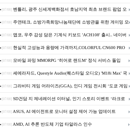
Crosshair X870E EDITION 20 국내 출시 예정
벤틀리, 광주 신세계백화점서 호남지역 최초 브랜드 팝업 오
[07/08]
픈
주연테크, 소방가족희망나눔재단에 소방관을 위한 게이밍 모
[07/08]
니터·스마트 펫 침대 기부
앱코, 우주 감성 담은 기계식 키보드 'ACH108' 출시.. 네이버
[07/08]
브랜드데이 기획전 진행
현실적 고성능과 용량에 가격까지,COLORFUL CN600 PRO
[07/08]
M.2 NVMe 디앤디컴 1TB
모바일 파밍 MMORPG ‘히어로 랜드M’ 정식 서비스 돌입
[07/08]
셰에라자드, Questyle Audio(퀘스타일 오디오) 'M18i Max' 국
[07/08]
내 정식 출시
그라비티 게임 어라이즈(GGA), 인디 게임 전시회 ‘도쿄 게임
[07/08]
던전 13’ 참가!
SD건담 지 제네레이션 이터널, 인기 스토리 이벤트 ‘라크로
[07/08]
아의 용사’ 재개최 및 풍성한 기념 이벤트 실시!
ASUS, AI 에이전트로 모니터 설정 제어 가능 업데이트
[07/08]
AMD, AI 추론 반도체 기업 타알라스 인수
[07/08]