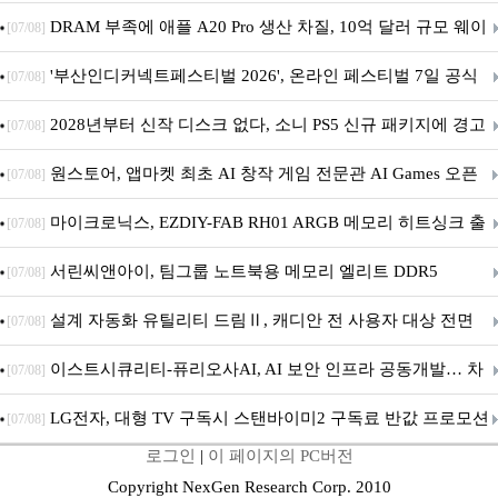
DRAM 부족에 애플 A20 Pro 생산 차질, 10억 달러 규모 웨이
[07/08]
퍼 대기
'부산인디커넥트페스티벌 2026', 온라인 페스티벌 7일 공식
[07/08]
개막... 22일간 진행
2028년부터 신작 디스크 없다, 소니 PS5 신규 패키지에 경고
[07/08]
문 추가
원스토어, 앱마켓 최초 AI 창작 게임 전문관 AI Games 오픈
[07/08]
마이크로닉스, EZDIY-FAB RH01 ARGB 메모리 히트싱크 출
[07/08]
시
서린씨앤아이, 팀그룹 노트북용 메모리 엘리트 DDR5
[07/08]
5600MHz 16GB 출시
설계 자동화 유틸리티 드림Ⅱ, 캐디안 전 사용자 대상 전면
[07/08]
무상 배포
이스트시큐리티-퓨리오사AI, AI 보안 인프라 공동개발… 차
[07/08]
세대 AI 보안 플랫폼 구축
LG전자, 대형 TV 구독시 스탠바이미2 구독료 반값 프로모션
[07/08]
로그인
|
이 페이지의 PC버전
Copyright NexGen Research Corp. 2010