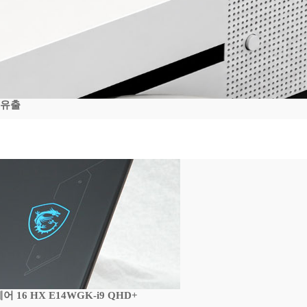
 유출
16 HX E14WGK-i9 QHD+