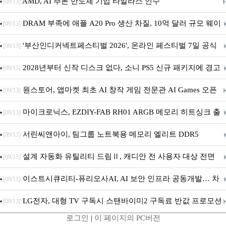
AMD, AI 추론 반도체 기업 타알라스 인수
[09/13]
DRAM 부족에 애플 A20 Pro 생산 차질, 10억 달러 규모 웨이
[09/13]
퍼 대기
'부산인디커넥트페스티벌 2026', 온라인 페스티벌 7일 공식
[09/13]
개막... 22일간 진행
2028년부터 신작 디스크 없다, 소니 PS5 신규 패키지에 경고
[09/13]
문 추가
원스토어, 앱마켓 최초 AI 창작 게임 전문관 AI Games 오픈
[09/13]
마이크로닉스, EZDIY-FAB RH01 ARGB 메모리 히트싱크 출
[09/13]
시
서린씨앤아이, 팀그룹 노트북용 메모리 엘리트 DDR5
[09/13]
5600MHz 16GB 출시
설계 자동화 유틸리티 드림Ⅱ, 캐디안 전 사용자 대상 전면
[09/13]
무상 배포
이스트시큐리티-퓨리오사AI, AI 보안 인프라 공동개발… 차
[09/13]
세대 AI 보안 플랫폼 구축
LG전자, 대형 TV 구독시 스탠바이미2 구독료 반값 프로모션
[09/13]
로그인
|
이 페이지의 PC버전