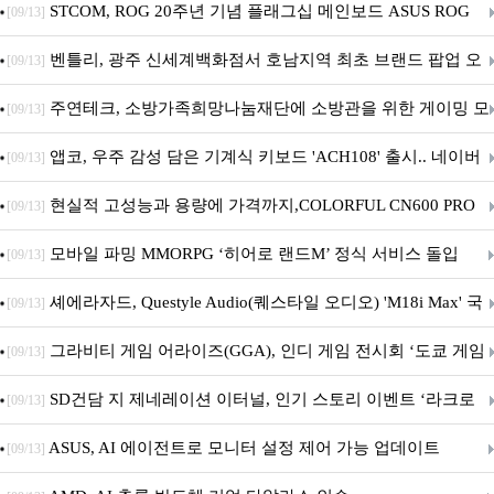
STCOM, ROG 20주년 기념 플래그십 메인보드 ASUS ROG
[09/13]
Crosshair X870E EDITION 20 국내 출시 예정
벤틀리, 광주 신세계백화점서 호남지역 최초 브랜드 팝업 오
[09/13]
픈
주연테크, 소방가족희망나눔재단에 소방관을 위한 게이밍 모
[09/13]
니터·스마트 펫 침대 기부
앱코, 우주 감성 담은 기계식 키보드 'ACH108' 출시.. 네이버
[09/13]
브랜드데이 기획전 진행
현실적 고성능과 용량에 가격까지,COLORFUL CN600 PRO
[09/13]
M.2 NVMe 디앤디컴 1TB
모바일 파밍 MMORPG ‘히어로 랜드M’ 정식 서비스 돌입
[09/13]
셰에라자드, Questyle Audio(퀘스타일 오디오) 'M18i Max' 국
[09/13]
내 정식 출시
그라비티 게임 어라이즈(GGA), 인디 게임 전시회 ‘도쿄 게임
[09/13]
던전 13’ 참가!
SD건담 지 제네레이션 이터널, 인기 스토리 이벤트 ‘라크로
[09/13]
아의 용사’ 재개최 및 풍성한 기념 이벤트 실시!
ASUS, AI 에이전트로 모니터 설정 제어 가능 업데이트
[09/13]