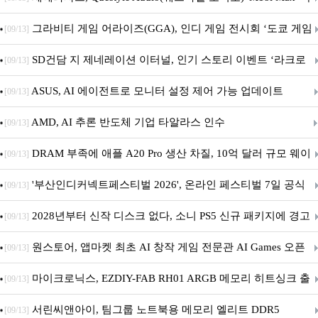
내 정식 출시
그라비티 게임 어라이즈(GGA), 인디 게임 전시회 ‘도쿄 게임
[09/13]
던전 13’ 참가!
SD건담 지 제네레이션 이터널, 인기 스토리 이벤트 ‘라크로
[09/13]
아의 용사’ 재개최 및 풍성한 기념 이벤트 실시!
ASUS, AI 에이전트로 모니터 설정 제어 가능 업데이트
[09/13]
AMD, AI 추론 반도체 기업 타알라스 인수
[09/13]
DRAM 부족에 애플 A20 Pro 생산 차질, 10억 달러 규모 웨이
[09/13]
퍼 대기
'부산인디커넥트페스티벌 2026', 온라인 페스티벌 7일 공식
[09/13]
개막... 22일간 진행
2028년부터 신작 디스크 없다, 소니 PS5 신규 패키지에 경고
[09/13]
문 추가
원스토어, 앱마켓 최초 AI 창작 게임 전문관 AI Games 오픈
[09/13]
마이크로닉스, EZDIY-FAB RH01 ARGB 메모리 히트싱크 출
[09/13]
시
서린씨앤아이, 팀그룹 노트북용 메모리 엘리트 DDR5
[09/13]