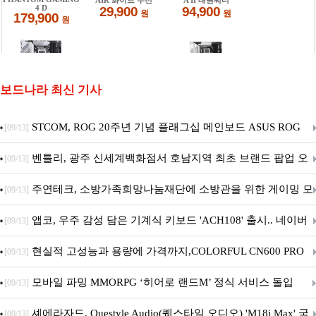
보드나라 최신 기사
STCOM, ROG 20주년 기념 플래그십 메인보드 ASUS ROG
[09/13]
Crosshair X870E EDITION 20 국내 출시 예정
벤틀리, 광주 신세계백화점서 호남지역 최초 브랜드 팝업 오
[09/13]
픈
주연테크, 소방가족희망나눔재단에 소방관을 위한 게이밍 모
[09/13]
니터·스마트 펫 침대 기부
앱코, 우주 감성 담은 기계식 키보드 'ACH108' 출시.. 네이버
[09/13]
브랜드데이 기획전 진행
현실적 고성능과 용량에 가격까지,COLORFUL CN600 PRO
[09/13]
M.2 NVMe 디앤디컴 1TB
모바일 파밍 MMORPG ‘히어로 랜드M’ 정식 서비스 돌입
[09/13]
셰에라자드, Questyle Audio(퀘스타일 오디오) 'M18i Max' 국
[09/13]