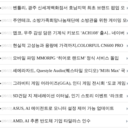
Crosshair X870E EDITION 20 국내 출시 예정
벤틀리, 광주 신세계백화점서 호남지역 최초 브랜드 팝업 오
[09/13]
픈
주연테크, 소방가족희망나눔재단에 소방관을 위한 게이밍 모
[09/13]
니터·스마트 펫 침대 기부
앱코, 우주 감성 담은 기계식 키보드 'ACH108' 출시.. 네이버
[09/13]
브랜드데이 기획전 진행
현실적 고성능과 용량에 가격까지,COLORFUL CN600 PRO
[09/13]
M.2 NVMe 디앤디컴 1TB
모바일 파밍 MMORPG ‘히어로 랜드M’ 정식 서비스 돌입
[09/13]
셰에라자드, Questyle Audio(퀘스타일 오디오) 'M18i Max' 국
[09/13]
내 정식 출시
그라비티 게임 어라이즈(GGA), 인디 게임 전시회 ‘도쿄 게임
[09/13]
던전 13’ 참가!
SD건담 지 제네레이션 이터널, 인기 스토리 이벤트 ‘라크로
[09/13]
아의 용사’ 재개최 및 풍성한 기념 이벤트 실시!
ASUS, AI 에이전트로 모니터 설정 제어 가능 업데이트
[09/13]
AMD, AI 추론 반도체 기업 타알라스 인수
[09/13]