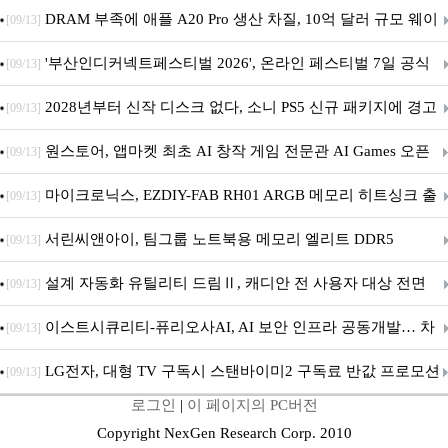
DRAM 부족에 애플 A20 Pro 생산 차질, 10억 달러 규모 웨이
[09/13]
퍼 대기
'부산인디커넥트페스티벌 2026', 온라인 페스티벌 7일 공식
[09/13]
개막... 22일간 진행
2028년부터 신작 디스크 없다, 소니 PS5 신규 패키지에 경고
[09/13]
문 추가
원스토어, 앱마켓 최초 AI 창작 게임 전문관 AI Games 오픈
[09/13]
마이크로닉스, EZDIY-FAB RH01 ARGB 메모리 히트싱크 출
[09/13]
시
서린씨앤아이, 팀그룹 노트북용 메모리 엘리트 DDR5
[09/13]
5600MHz 16GB 출시
설계 자동화 유틸리티 드림Ⅱ, 캐디안 전 사용자 대상 전면
[09/13]
무상 배포
이스트시큐리티-퓨리오사AI, AI 보안 인프라 공동개발… 차
[09/13]
세대 AI 보안 플랫폼 구축
LG전자, 대형 TV 구독시 스탠바이미2 구독료 반값 프로모션
[09/13]
로그인
|
이 페이지의 PC버전
Copyright NexGen Research Corp. 2010