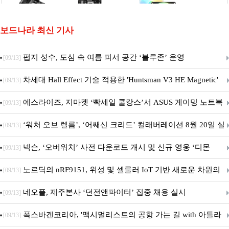
보드나라 최신 기사
펍지 성수, 도심 속 여름 피서 공간 ‘블루존’ 운영
[09/13]
차세대 Hall Effect 기술 적용한 'Huntsman V3 HE Magnetic'
[09/13]
시리즈 출시
에스라이즈, 지마켓 ‘빡세일 쿨캉스’서 ASUS 게이밍 노트북
[09/13]
특별 프로모션 진행
‘워처 오브 렐름’, ‘어쌔신 크리드’ 컬래버레이션 8월 20일 실
[09/13]
시
넥슨, ‘오버워치’ 사전 다운로드 개시 및 신규 영웅 ‘디몬
[09/13]
(D.Mon)’ 공개!
노르딕의 nRF9151, 위성 및 셀룰러 IoT 기반 새로운 차원의
[09/13]
커넥티드 기기 개발 지원
네오플, 제주본사 ‘던전앤파이터’ 집중 채용 실시
[09/13]
폭스바겐코리아, '맥시멀리스트의 공항 가는 길 with 아틀라
[09/13]