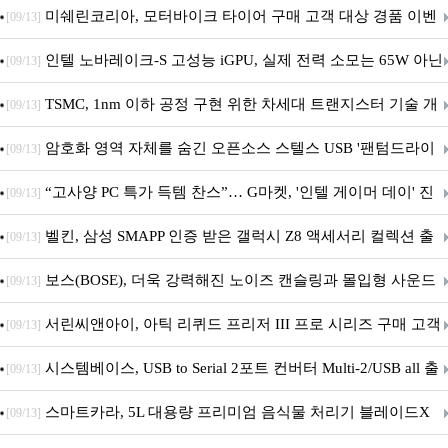
스' 이벤트 실시
미쉐린코리아, 모터바이크 타이어 구매 고객 대상 경품 이벤
[09/13]
트 진행
인텔 노바레이크-S 고성능 iGPU, 실제 전력 소모는 65W 아닌
[09/13]
40W?
TSMC, 1nm 이하 공정 구현 위한 차세대 트랜지스터 기술 개
[09/13]
발
암호화 영역 자체를 숨긴 오픈소스 스텔스 USB '팬텀드라이
[09/13]
브' 공개
“고사양 PC 특가 득템 찬스”… G마켓, '인텔 게이머 데이' 진
[09/13]
행
벨킨, 삼성 SMAPP 인증 받은 갤럭시 Z8 액세서리 컬렉션 출
[09/13]
시
보스(BOSE), 더욱 강력해진 노이즈 캔슬링과 몰입형 사운드
[09/13]
의 ‘QC 헤드폰 2세대’ 출시
서린씨앤아이, 아틱 리퀴드 프리저 III 프로 시리즈 구매 고객
[09/13]
대상 P12 프로 PST 증정 프로모션 진행
시스템베이스, USB to Serial 2포트 컨버터 Multi-2/USB all 출
[09/13]
시
스마트카라, 5L 대용량 프리미엄 음식물 처리기 블레이드X
[09/13]