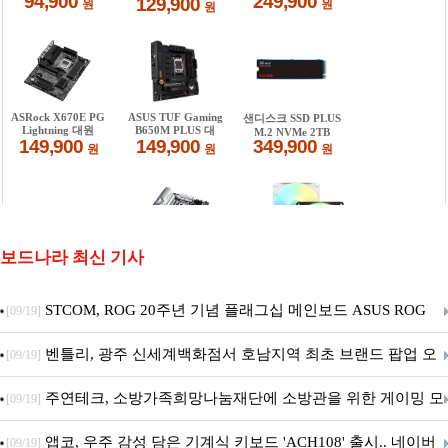
보드나라 최신 기사
STCOM, ROG 20주년 기념 플래그십 메인보드 ASUS ROG
[09/19]
Crosshair X870E EDITION 20 국내 출시 예정
벤틀리, 광주 신세계백화점서 호남지역 최초 브랜드 팝업 오
[09/19]
픈
주연테크, 소방가족희망나눔재단에 소방관을 위한 게이밍 모
[09/19]
니터·스마트 펫 침대 기부
앱코, 우주 감성 담은 기계식 키보드 'ACH108' 출시.. 네이버
[09/19]