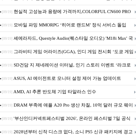
브랜드데이 기획전 진행
현실적 고성능과 용량에 가격까지,COLORFUL CN600 PRO
[09/19]
M.2 NVMe 디앤디컴 1TB
모바일 파밍 MMORPG ‘히어로 랜드M’ 정식 서비스 돌입
[09/19]
셰에라자드, Questyle Audio(퀘스타일 오디오) 'M18i Max' 국
[09/19]
내 정식 출시
그라비티 게임 어라이즈(GGA), 인디 게임 전시회 ‘도쿄 게임
[09/19]
던전 13’ 참가!
SD건담 지 제네레이션 이터널, 인기 스토리 이벤트 ‘라크로
[09/19]
아의 용사’ 재개최 및 풍성한 기념 이벤트 실시!
ASUS, AI 에이전트로 모니터 설정 제어 가능 업데이트
[09/19]
AMD, AI 추론 반도체 기업 타알라스 인수
[09/19]
DRAM 부족에 애플 A20 Pro 생산 차질, 10억 달러 규모 웨이
[09/19]
퍼 대기
'부산인디커넥트페스티벌 2026', 온라인 페스티벌 7일 공식
[09/19]
개막... 22일간 진행
2028년부터 신작 디스크 없다, 소니 PS5 신규 패키지에 경고
[09/19]