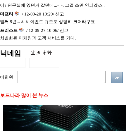
어? 연구실에 있던거 같던데...-_-; 그걸 쓰면 안되겠죠..
마프티
/ 12-09-20 19:29/
신고
벌써 9년...ㅎㅎ 이벤트 규모도 상당히 크더라구요
프리스트
/ 12-09-27 10:06/
신고
차별화된 마케팅과 고객 서비스를 기대.
닉네임
비회원
보드나라 많이 본 뉴스