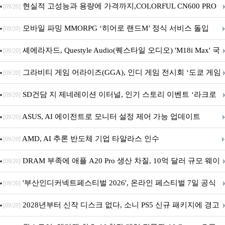
브랜드데이 기획전 진행
현실적 고성능과 용량에 가격까지,COLORFUL CN600 PRO
[09/20]
M.2 NVMe 디앤디컴 1TB
모바일 파밍 MMORPG ‘히어로 랜드M’ 정식 서비스 돌입
[09/20]
셰에라자드, Questyle Audio(퀘스타일 오디오) 'M18i Max' 국
[09/20]
내 정식 출시
그라비티 게임 어라이즈(GGA), 인디 게임 전시회 ‘도쿄 게임
[09/20]
던전 13’ 참가!
SD건담 지 제네레이션 이터널, 인기 스토리 이벤트 ‘라크로
[09/20]
아의 용사’ 재개최 및 풍성한 기념 이벤트 실시!
ASUS, AI 에이전트로 모니터 설정 제어 가능 업데이트
[09/20]
AMD, AI 추론 반도체 기업 타알라스 인수
[09/20]
DRAM 부족에 애플 A20 Pro 생산 차질, 10억 달러 규모 웨이
[09/20]
퍼 대기
'부산인디커넥트페스티벌 2026', 온라인 페스티벌 7일 공식
[09/20]
개막... 22일간 진행
2028년부터 신작 디스크 없다, 소니 PS5 신규 패키지에 경고
[09/20]