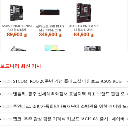
보드나라 최신 기사
STCOM, ROG 20주년 기념 플래그십 메인보드 ASUS ROG
[09/20]
Crosshair X870E EDITION 20 국내 출시 예정
벤틀리, 광주 신세계백화점서 호남지역 최초 브랜드 팝업 오
[09/20]
픈
주연테크, 소방가족희망나눔재단에 소방관을 위한 게이밍 모
[09/20]
니터·스마트 펫 침대 기부
앱코, 우주 감성 담은 기계식 키보드 'ACH108' 출시.. 네이버
[09/20]