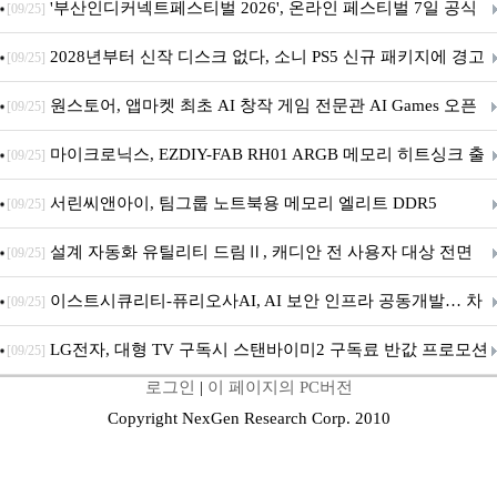
퍼 대기
'부산인디커넥트페스티벌 2026', 온라인 페스티벌 7일 공식
[09/25]
개막... 22일간 진행
2028년부터 신작 디스크 없다, 소니 PS5 신규 패키지에 경고
[09/25]
문 추가
원스토어, 앱마켓 최초 AI 창작 게임 전문관 AI Games 오픈
[09/25]
마이크로닉스, EZDIY-FAB RH01 ARGB 메모리 히트싱크 출
[09/25]
시
서린씨앤아이, 팀그룹 노트북용 메모리 엘리트 DDR5
[09/25]
5600MHz 16GB 출시
설계 자동화 유틸리티 드림Ⅱ, 캐디안 전 사용자 대상 전면
[09/25]
무상 배포
이스트시큐리티-퓨리오사AI, AI 보안 인프라 공동개발… 차
[09/25]
세대 AI 보안 플랫폼 구축
LG전자, 대형 TV 구독시 스탠바이미2 구독료 반값 프로모션
[09/25]
로그인
|
이 페이지의 PC버전
Copyright NexGen Research Corp. 2010