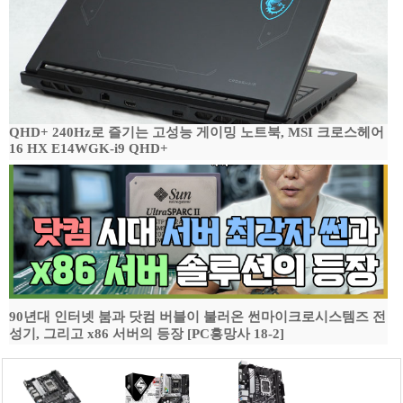
QHD+ 240Hz로 즐기는 고성능 게이밍 노트북, MSI 크로스헤어
16 HX E14WGK-i9 QHD+
90년대 인터넷 붐과 닷컴 버블이 불러온 썬마이크로시스템즈 전
성기, 그리고 x86 서버의 등장 [PC흥망사 18-2]