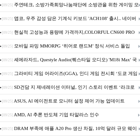
픈
주연테크, 소방가족희망나눔재단에 소방관을 위한 게이밍 모
[09/25]
니터·스마트 펫 침대 기부
앱코, 우주 감성 담은 기계식 키보드 'ACH108' 출시.. 네이버
[09/25]
브랜드데이 기획전 진행
현실적 고성능과 용량에 가격까지,COLORFUL CN600 PRO
[09/25]
M.2 NVMe 디앤디컴 1TB
모바일 파밍 MMORPG ‘히어로 랜드M’ 정식 서비스 돌입
[09/25]
셰에라자드, Questyle Audio(퀘스타일 오디오) 'M18i Max' 국
[09/25]
내 정식 출시
그라비티 게임 어라이즈(GGA), 인디 게임 전시회 ‘도쿄 게임
[09/25]
던전 13’ 참가!
SD건담 지 제네레이션 이터널, 인기 스토리 이벤트 ‘라크로
[09/25]
아의 용사’ 재개최 및 풍성한 기념 이벤트 실시!
ASUS, AI 에이전트로 모니터 설정 제어 가능 업데이트
[09/25]
AMD, AI 추론 반도체 기업 타알라스 인수
[09/25]
DRAM 부족에 애플 A20 Pro 생산 차질, 10억 달러 규모 웨이
[09/25]