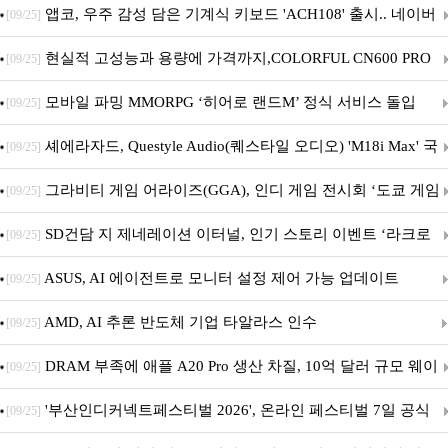
니터·스마트 펫 침대 기부
앱코, 우주 감성 담은 기계식 키보드 'ACH108' 출시.. 네이버
[09/25]
브랜드데이 기획전 진행
현실적 고성능과 용량에 가격까지,COLORFUL CN600 PRO
[09/25]
M.2 NVMe 디앤디컴 1TB
모바일 파밍 MMORPG ‘히어로 랜드M’ 정식 서비스 돌입
[09/25]
셰에라자드, Questyle Audio(퀘스타일 오디오) 'M18i Max' 국
[09/25]
내 정식 출시
그라비티 게임 어라이즈(GGA), 인디 게임 전시회 ‘도쿄 게임
[09/25]
던전 13’ 참가!
SD건담 지 제네레이션 이터널, 인기 스토리 이벤트 ‘라크로
[09/25]
아의 용사’ 재개최 및 풍성한 기념 이벤트 실시!
ASUS, AI 에이전트로 모니터 설정 제어 가능 업데이트
[09/25]
AMD, AI 추론 반도체 기업 타알라스 인수
[09/25]
DRAM 부족에 애플 A20 Pro 생산 차질, 10억 달러 규모 웨이
[09/25]
퍼 대기
'부산인디커넥트페스티벌 2026', 온라인 페스티벌 7일 공식
[09/25]