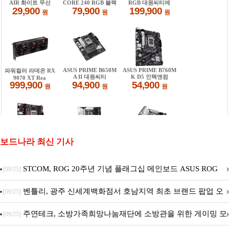
보드나라 최신 기사
STCOM, ROG 20주년 기념 플래그십 메인보드 ASUS ROG
[09/25]
Crosshair X870E EDITION 20 국내 출시 예정
벤틀리, 광주 신세계백화점서 호남지역 최초 브랜드 팝업 오
[09/25]
픈
주연테크, 소방가족희망나눔재단에 소방관을 위한 게이밍 모
[09/25]