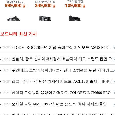
보드나라 최신 기사
STCOM, ROG 20주년 기념 플래그십 메인보드 ASUS ROG
[09/28]
Crosshair X870E EDITION 20 국내 출시 예정
벤틀리, 광주 신세계백화점서 호남지역 최초 브랜드 팝업 오
[09/28]
픈
주연테크, 소방가족희망나눔재단에 소방관을 위한 게이밍 모
[09/28]
니터·스마트 펫 침대 기부
앱코, 우주 감성 담은 기계식 키보드 'ACH108' 출시.. 네이버
[09/28]
브랜드데이 기획전 진행
현실적 고성능과 용량에 가격까지,COLORFUL CN600 PRO
[09/28]
M.2 NVMe 디앤디컴 1TB
모바일 파밍 MMORPG ‘히어로 랜드M’ 정식 서비스 돌입
[09/28]