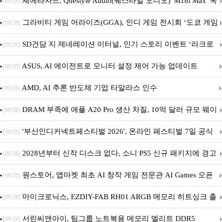
셰에라자드, Questyle Audio(퀘스타일 오디오) 'M18i Max' 국
[09/28]
내 정식 출시
그라비티 게임 어라이즈(GGA), 인디 게임 전시회 ‘도쿄 게임
[09/28]
던전 13’ 참가!
SD건담 지 제네레이션 이터널, 인기 스토리 이벤트 ‘라크로
[09/28]
아의 용사’ 재개최 및 풍성한 기념 이벤트 실시!
ASUS, AI 에이전트로 모니터 설정 제어 가능 업데이트
[09/28]
AMD, AI 추론 반도체 기업 타알라스 인수
[09/28]
DRAM 부족에 애플 A20 Pro 생산 차질, 10억 달러 규모 웨이
[09/28]
퍼 대기
'부산인디커넥트페스티벌 2026', 온라인 페스티벌 7일 공식
[09/28]
개막... 22일간 진행
2028년부터 신작 디스크 없다, 소니 PS5 신규 패키지에 경고
[09/28]
문 추가
원스토어, 앱마켓 최초 AI 창작 게임 전문관 AI Games 오픈
[09/28]
마이크로닉스, EZDIY-FAB RH01 ARGB 메모리 히트싱크 출
[09/28]
시
서린씨앤아이, 팀그룹 노트북용 메모리 엘리트 DDR5
[09/28]