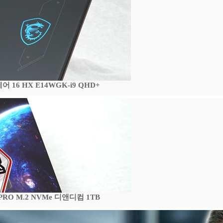
16 HX E14WGK-i9 QHD+
 PRO M.2 NVMe 디앤디컴 1TB