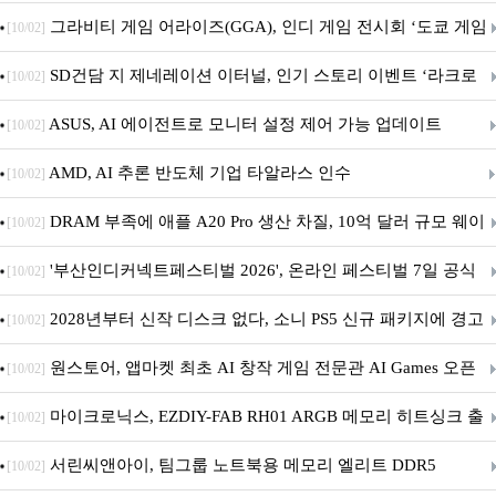
내 정식 출시
그라비티 게임 어라이즈(GGA), 인디 게임 전시회 ‘도쿄 게임
[10/02]
던전 13’ 참가!
SD건담 지 제네레이션 이터널, 인기 스토리 이벤트 ‘라크로
[10/02]
아의 용사’ 재개최 및 풍성한 기념 이벤트 실시!
ASUS, AI 에이전트로 모니터 설정 제어 가능 업데이트
[10/02]
AMD, AI 추론 반도체 기업 타알라스 인수
[10/02]
DRAM 부족에 애플 A20 Pro 생산 차질, 10억 달러 규모 웨이
[10/02]
퍼 대기
'부산인디커넥트페스티벌 2026', 온라인 페스티벌 7일 공식
[10/02]
개막... 22일간 진행
2028년부터 신작 디스크 없다, 소니 PS5 신규 패키지에 경고
[10/02]
문 추가
원스토어, 앱마켓 최초 AI 창작 게임 전문관 AI Games 오픈
[10/02]
마이크로닉스, EZDIY-FAB RH01 ARGB 메모리 히트싱크 출
[10/02]
시
서린씨앤아이, 팀그룹 노트북용 메모리 엘리트 DDR5
[10/02]