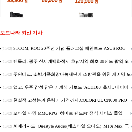
보드나라 최신 기사
STCOM, ROG 20주년 기념 플래그십 메인보드 ASUS ROG
[10/02]
Crosshair X870E EDITION 20 국내 출시 예정
벤틀리, 광주 신세계백화점서 호남지역 최초 브랜드 팝업 오
[10/02]
픈
주연테크, 소방가족희망나눔재단에 소방관을 위한 게이밍 모
[10/02]
니터·스마트 펫 침대 기부
앱코, 우주 감성 담은 기계식 키보드 'ACH108' 출시.. 네이버
[10/02]
브랜드데이 기획전 진행
현실적 고성능과 용량에 가격까지,COLORFUL CN600 PRO
[10/02]
M.2 NVMe 디앤디컴 1TB
모바일 파밍 MMORPG ‘히어로 랜드M’ 정식 서비스 돌입
[10/02]
셰에라자드, Questyle Audio(퀘스타일 오디오) 'M18i Max' 국
[10/02]