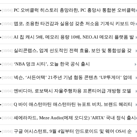
데이트!
PC 오버클럭 히스토리 총망라한, PC 흥망사 통합본 오버클럭
[10/04]
특집(1-4편)
앱코, 조용한 타건감과 실용성 갖춘 저소음 기계식 키보드 마
[10/04]
우스 세트 'KM580' 출시
AI 칩 캐시 5배, 메모리 용량 10배, NEO.AI 메모리 플랫폼 발
[10/04]
표
실리콘랩스, 업계 선도적인 전력 효율, 보안 및 통합성을 갖
[10/04]
춘 초저전력 블루투스 LE SoC ‘BG2B’ 공개
‘NBA 덩크 시티’, 오늘 한국 공식 출시
[10/04]
넥슨, ‘서든어택’ 21주년 기념 협동 콘텐츠 ‘UP투게더’ 업데
[10/04]
이트
엔비디아, 로보택시 자율주행차용 프론티어급 개방형 모델
[10/04]
‘알파마요 2 슈퍼’ 상업적 이용 가능
Q 바이 애스턴마틴 애스턴마틴 뉴포트 비치, 브랜드 헤리티
[10/04]
지 담은 ‘헤리티지 에디션 컬렉션’ 공개
셰에라자드, Meze Audio(메제 오디오) 'ARTA' 국내 정식 출시
[10/04]
구글 어시스턴트, 9월 4일부터 안드로이드 및 웨어 OS서 순
[10/04]