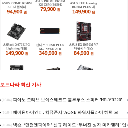
보드나라 최신 기사
피아노 모티브 보이스레코드 블루투스 스피커 'HR-VR220'
[10/04]
출시
에이원아이엔티, 컴퓨존서 'AONE 파워서플라이 혜택 모
[10/04]
음.ZIP' 이벤트 진행
넥슨, ‘던전앤파이터’ 신규 레이드 ‘무너진 성자 미카엘라’ 업
[10/04]