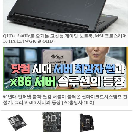
QHD+ 240Hz로 즐기는 고성능 게이밍 노트북, MSI 크로스헤어
16 HX E14WGK-i9 QHD+
90년대 인터넷 붐과 닷컴 버블이 불러온 썬마이크로시스템즈 전
성기, 그리고 x86 서버의 등장 [PC흥망사 18-2]