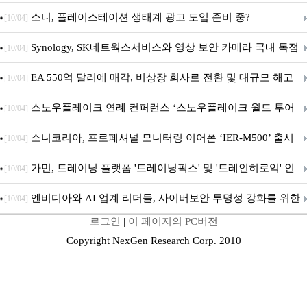
차 서비스 종료
소니, 플레이스테이션 생태계 광고 도입 준비 중?
[10/04]
Synology, SK네트웍스서비스와 영상 보안 카메라 국내 독점
[10/04]
판매 파트너십 체결
EA 550억 달러에 매각, 비상장 회사로 전환 및 대규모 해고
[10/04]
전망
스노우플레이크 연례 컨퍼런스 ‘스노우플레이크 월드 투어
[10/04]
서울’ 개최
소니코리아, 프로페셔널 모니터링 이어폰 ‘IER-M500’ 출시
[10/04]
가민, 트레이닝 플랫폼 '트레이닝픽스' 및 '트레인히로익' 인
[10/04]
수로 선수와 코치에 맞춤형 훈련 지원 확대
엔비디아와 AI 업계 리더들, 사이버보안 투명성 강화를 위한
[10/04]
로그인
|
이 페이지의 PC버전
SAFE 가이드라인 제안
Copyright NexGen Research Corp. 2010