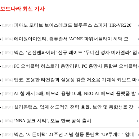
보드나라 최신 기사
피아노 모티브 보이스레코드 블루투스 스피커 'HR-VR220'
[10/04]
출시
에이원아이엔티, 컴퓨존서 'AONE 파워서플라이 혜택 모
[10/04]
음.ZIP' 이벤트 진행
넥슨, ‘던전앤파이터’ 신규 레이드 ‘무너진 성자 미카엘라’ 업
[10/04]
데이트!
PC 오버클럭 히스토리 총망라한, PC 흥망사 통합본 오버클럭
[10/04]
특집(1-4편)
앱코, 조용한 타건감과 실용성 갖춘 저소음 기계식 키보드 마
[10/04]
우스 세트 'KM580' 출시
AI 칩 캐시 5배, 메모리 용량 10배, NEO.AI 메모리 플랫폼 발
[10/04]
표
실리콘랩스, 업계 선도적인 전력 효율, 보안 및 통합성을 갖
[10/04]
춘 초저전력 블루투스 LE SoC ‘BG2B’ 공개
‘NBA 덩크 시티’, 오늘 한국 공식 출시
[10/04]
넥슨, ‘서든어택’ 21주년 기념 협동 콘텐츠 ‘UP투게더’ 업데
[10/04]