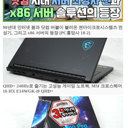
90년대 인터넷 붐과 닷컴 버블이 불러온 썬마이크로시스템즈 전
성기, 그리고 x86 서버의 등장 [PC흥망사 18-2]
QHD+ 240Hz로 즐기는 고성능 게이밍 노트북, MSI 크로스헤어
16 HX E14WGK-i9 QHD+