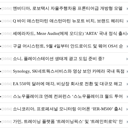
이트
엔비디아, 로보택시 자율주행차용 프론티어급 개방형 모델
[10/04]
‘알파마요 2 슈퍼’ 상업적 이용 가능
Q 바이 애스턴마틴 애스턴마틴 뉴포트 비치, 브랜드 헤리티
[10/04]
지 담은 ‘헤리티지 에디션 컬렉션’ 공개
셰에라자드, Meze Audio(메제 오디오) 'ARTA' 국내 정식 출시
[10/04]
구글 어시스턴트, 9월 4일부터 안드로이드 및 웨어 OS서 순
[10/04]
차 서비스 종료
소니, 플레이스테이션 생태계 광고 도입 준비 중?
[10/04]
Synology, SK네트웍스서비스와 영상 보안 카메라 국내 독점
[10/04]
판매 파트너십 체결
EA 550억 달러에 매각, 비상장 회사로 전환 및 대규모 해고
[10/04]
전망
스노우플레이크 연례 컨퍼런스 ‘스노우플레이크 월드 투어
[10/04]
서울’ 개최
소니코리아, 프로페셔널 모니터링 이어폰 ‘IER-M500’ 출시
[10/04]
가민, 트레이닝 플랫폼 '트레이닝픽스' 및 '트레인히로익' 인
[10/04]