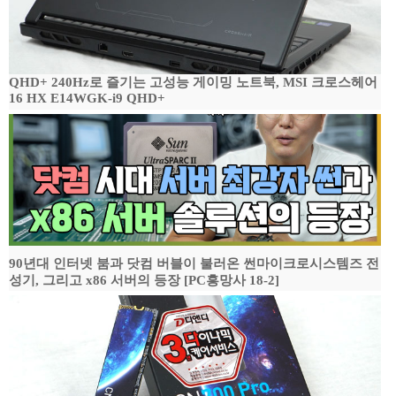
QHD+ 240Hz로 즐기는 고성능 게이밍 노트북, MSI 크로스헤어
16 HX E14WGK-i9 QHD+
90년대 인터넷 붐과 닷컴 버블이 불러온 썬마이크로시스템즈 전
성기, 그리고 x86 서버의 등장 [PC흥망사 18-2]