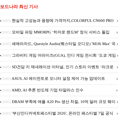
보드나라 최신 기사
현실적 고성능과 용량에 가격까지,COLORFUL CN600 PRO
[10/05]
M.2 NVMe 디앤디컴 1TB
모바일 파밍 MMORPG ‘히어로 랜드M’ 정식 서비스 돌입
[10/05]
셰에라자드, Questyle Audio(퀘스타일 오디오) 'M18i Max' 국
[10/05]
내 정식 출시
그라비티 게임 어라이즈(GGA), 인디 게임 전시회 ‘도쿄 게임
[10/05]
던전 13’ 참가!
SD건담 지 제네레이션 이터널, 인기 스토리 이벤트 ‘라크로
[10/05]
아의 용사’ 재개최 및 풍성한 기념 이벤트 실시!
ASUS, AI 에이전트로 모니터 설정 제어 가능 업데이트
[10/05]
AMD, AI 추론 반도체 기업 타알라스 인수
[10/05]
DRAM 부족에 애플 A20 Pro 생산 차질, 10억 달러 규모 웨이
[10/05]
퍼 대기
'부산인디커넥트페스티벌 2026', 온라인 페스티벌 7일 공식
[10/05]