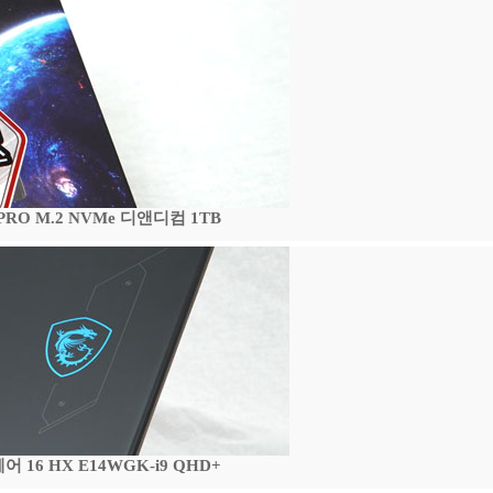
 PRO M.2 NVMe 디앤디컴 1TB
16 HX E14WGK-i9 QHD+