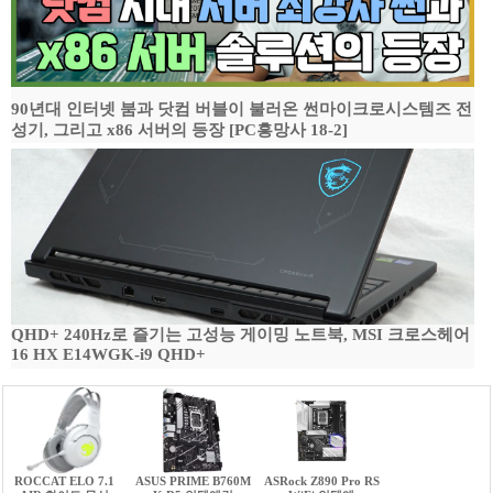
90년대 인터넷 붐과 닷컴 버블이 불러온 썬마이크로시스템즈 전
성기, 그리고 x86 서버의 등장 [PC흥망사 18-2]
QHD+ 240Hz로 즐기는 고성능 게이밍 노트북, MSI 크로스헤어
16 HX E14WGK-i9 QHD+