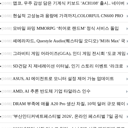
니터·스마트 펫 침대 기부
앱코, 우주 감성 담은 기계식 키보드 'ACH108' 출시.. 네이버
[10/08]
브랜드데이 기획전 진행
현실적 고성능과 용량에 가격까지,COLORFUL CN600 PRO
[10/08]
M.2 NVMe 디앤디컴 1TB
모바일 파밍 MMORPG ‘히어로 랜드M’ 정식 서비스 돌입
[10/08]
셰에라자드, Questyle Audio(퀘스타일 오디오) 'M18i Max' 국
[10/08]
내 정식 출시
그라비티 게임 어라이즈(GGA), 인디 게임 전시회 ‘도쿄 게임
[10/08]
던전 13’ 참가!
SD건담 지 제네레이션 이터널, 인기 스토리 이벤트 ‘라크로
[10/08]
아의 용사’ 재개최 및 풍성한 기념 이벤트 실시!
ASUS, AI 에이전트로 모니터 설정 제어 가능 업데이트
[10/08]
AMD, AI 추론 반도체 기업 타알라스 인수
[10/08]
DRAM 부족에 애플 A20 Pro 생산 차질, 10억 달러 규모 웨이
[10/08]
퍼 대기
'부산인디커넥트페스티벌 2026', 온라인 페스티벌 7일 공식
[10/08]