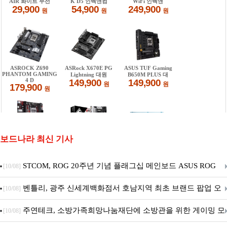
보드나라 최신 기사
STCOM, ROG 20주년 기념 플래그십 메인보드 ASUS ROG
[10/08]
Crosshair X870E EDITION 20 국내 출시 예정
벤틀리, 광주 신세계백화점서 호남지역 최초 브랜드 팝업 오
[10/08]
픈
주연테크, 소방가족희망나눔재단에 소방관을 위한 게이밍 모
[10/08]