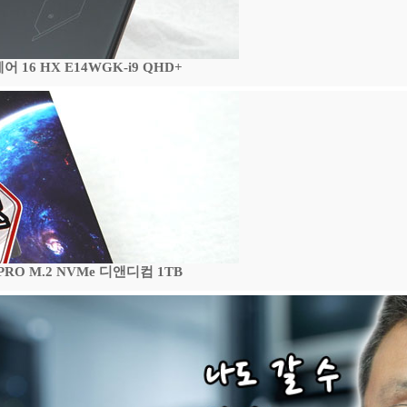
16 HX E14WGK-i9 QHD+
 PRO M.2 NVMe 디앤디컴 1TB