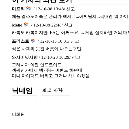
이 기사의 의견 보기
마프티
/ 12-10-08 13:48/
신고
애플 앱스토어쪽은 관리가 빡세니...어찌될지...국내엔 뭐 
Meho
/ 12-10-08 22:48/
신고
카톡도 카톡이지만, EA는 어쩌구요..... 게임 설치하면 거의 대
프리스트
/ 12-10-15 10:31/
신고
썩은 사과의 못된 버릇이 나오는구먼..
와사비맛사탕 / 12-10-23 10:29/
신고
그러니까 이젠 안드로이드 ㅡㅡ....
겜픽인가에서 넥7주는 이벤트 하던데
미니 아이패드 버리고 그거나 해봐야겠음
닉네임
비회원