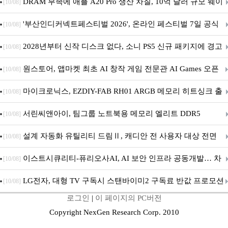
DRAM 부족에 애플 A20 Pro 생산 차질, 10억 달러 규모 웨이
[10/08]
퍼 대기
'부산인디커넥트페스티벌 2026', 온라인 페스티벌 7일 공식
[10/08]
개막... 22일간 진행
2028년부터 신작 디스크 없다, 소니 PS5 신규 패키지에 경고
[10/08]
문 추가
원스토어, 앱마켓 최초 AI 창작 게임 전문관 AI Games 오픈
[10/08]
마이크로닉스, EZDIY-FAB RH01 ARGB 메모리 히트싱크 출
[10/08]
시
서린씨앤아이, 팀그룹 노트북용 메모리 엘리트 DDR5
[10/08]
5600MHz 16GB 출시
설계 자동화 유틸리티 드림Ⅱ, 캐디안 전 사용자 대상 전면
[10/08]
무상 배포
이스트시큐리티-퓨리오사AI, AI 보안 인프라 공동개발… 차
[10/08]
세대 AI 보안 플랫폼 구축
LG전자, 대형 TV 구독시 스탠바이미2 구독료 반값 프로모션
[10/08]
로그인
|
이 페이지의 PC버전
Copyright NexGen Research Corp. 2010