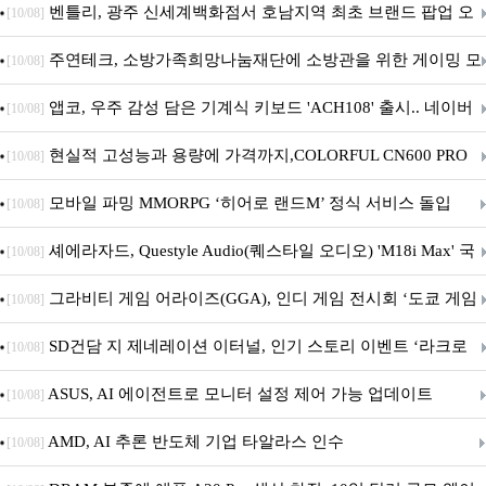
Crosshair X870E EDITION 20 국내 출시 예정
벤틀리, 광주 신세계백화점서 호남지역 최초 브랜드 팝업 오
[10/08]
픈
주연테크, 소방가족희망나눔재단에 소방관을 위한 게이밍 모
[10/08]
니터·스마트 펫 침대 기부
앱코, 우주 감성 담은 기계식 키보드 'ACH108' 출시.. 네이버
[10/08]
브랜드데이 기획전 진행
현실적 고성능과 용량에 가격까지,COLORFUL CN600 PRO
[10/08]
M.2 NVMe 디앤디컴 1TB
모바일 파밍 MMORPG ‘히어로 랜드M’ 정식 서비스 돌입
[10/08]
셰에라자드, Questyle Audio(퀘스타일 오디오) 'M18i Max' 국
[10/08]
내 정식 출시
그라비티 게임 어라이즈(GGA), 인디 게임 전시회 ‘도쿄 게임
[10/08]
던전 13’ 참가!
SD건담 지 제네레이션 이터널, 인기 스토리 이벤트 ‘라크로
[10/08]
아의 용사’ 재개최 및 풍성한 기념 이벤트 실시!
ASUS, AI 에이전트로 모니터 설정 제어 가능 업데이트
[10/08]
AMD, AI 추론 반도체 기업 타알라스 인수
[10/08]