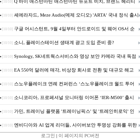
‘알파마요 2 슈퍼’ 상업적 이용 가능
Q 바이 애스턴마틴 애스턴마틴 뉴포트 비치, 브랜드 헤리티
[10/10]
지 담은 ‘헤리티지 에디션 컬렉션’ 공개
셰에라자드, Meze Audio(메제 오디오) 'ARTA' 국내 정식 출시
[10/10]
구글 어시스턴트, 9월 4일부터 안드로이드 및 웨어 OS서 순
[10/10]
차 서비스 종료
소니, 플레이스테이션 생태계 광고 도입 준비 중?
[10/10]
Synology, SK네트웍스서비스와 영상 보안 카메라 국내 독점
[10/10]
판매 파트너십 체결
EA 550억 달러에 매각, 비상장 회사로 전환 및 대규모 해고
[10/10]
전망
스노우플레이크 연례 컨퍼런스 ‘스노우플레이크 월드 투어
[10/10]
서울’ 개최
소니코리아, 프로페셔널 모니터링 이어폰 ‘IER-M500’ 출시
[10/10]
가민, 트레이닝 플랫폼 '트레이닝픽스' 및 '트레인히로익' 인
[10/10]
수로 선수와 코치에 맞춤형 훈련 지원 확대
엔비디아와 AI 업계 리더들, 사이버보안 투명성 강화를 위한
[10/10]
로그인
|
이 페이지의 PC버전
SAFE 가이드라인 제안