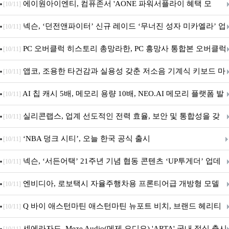
출시
에이원아이엔티, 컴퓨존서 'AONE 파워서플라이 혜택 모
[10/11]
음.ZIP' 이벤트 진행
넥슨, ‘던전앤파이터’ 신규 레이드 ‘무너진 성자 미카엘라’ 업
[10/11]
데이트!
PC 오버클럭 히스토리 총망라한, PC 흥망사 통합본 오버클럭
[10/11]
특집(1-4편)
앱코, 조용한 타건감과 실용성 갖춘 저소음 기계식 키보드 마
[10/11]
우스 세트 'KM580' 출시
AI 칩 캐시 5배, 메모리 용량 10배, NEO.AI 메모리 플랫폼 발
[10/11]
표
실리콘랩스, 업계 선도적인 전력 효율, 보안 및 통합성을 갖
[10/11]
춘 초저전력 블루투스 LE SoC ‘BG2B’ 공개
‘NBA 덩크 시티’, 오늘 한국 공식 출시
[10/11]
넥슨, ‘서든어택’ 21주년 기념 협동 콘텐츠 ‘UP투게더’ 업데
[10/11]
이트
엔비디아, 로보택시 자율주행차용 프론티어급 개방형 모델
[10/11]
‘알파마요 2 슈퍼’ 상업적 이용 가능
Q 바이 애스턴마틴 애스턴마틴 뉴포트 비치, 브랜드 헤리티
[10/11]
지 담은 ‘헤리티지 에디션 컬렉션’ 공개
셰에라자드, Meze Audio(메제 오디오) 'ARTA' 국내 정식 출시