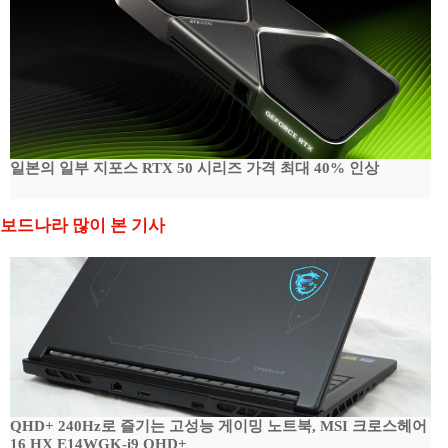
일본의 일부 지포스 RTX 50 시리즈 가격 최대 40% 인상
보드나라 많이 본 기사
QHD+ 240Hz로 즐기는 고성능 게이밍 노트북, MSI 크로스헤어
16 HX E14WGK-i9 QHD+