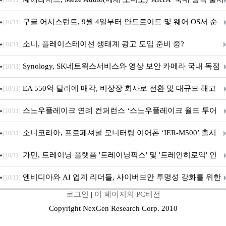
[10/11]
구글 어시스턴트, 9월 4일부터 안드로이드 및 웨어 OS서 순
[10/11]
차 서비스 종료
소니, 플레이스테이션 생태계 광고 도입 준비 중?
[10/11]
Synology, SK네트웍스서비스와 영상 보안 카메라 국내 독점
[10/11]
판매 파트너십 체결
EA 550억 달러에 매각, 비상장 회사로 전환 및 대규모 해고
[10/11]
전망
스노우플레이크 연례 컨퍼런스 ‘스노우플레이크 월드 투어
[10/11]
서울’ 개최
소니코리아, 프로페셔널 모니터링 이어폰 ‘IER-M500’ 출시
[10/11]
가민, 트레이닝 플랫폼 '트레이닝픽스' 및 '트레인히로익' 인
[10/11]
수로 선수와 코치에 맞춤형 훈련 지원 확대
엔비디아와 AI 업계 리더들, 사이버보안 투명성 강화를 위한
[10/11]
로그인
|
이 페이지의 PC버전
SAFE 가이드라인 제안
Copyright NexGen Research Corp. 2010