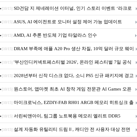
던전 13’ 참가!
SD건담 지 제네레이션 이터널, 인기 스토리 이벤트 ‘라크로
[10/15]
아의 용사’ 재개최 및 풍성한 기념 이벤트 실시!
ASUS, AI 에이전트로 모니터 설정 제어 가능 업데이트
[10/15]
AMD, AI 추론 반도체 기업 타알라스 인수
[10/15]
DRAM 부족에 애플 A20 Pro 생산 차질, 10억 달러 규모 웨이
[10/15]
퍼 대기
'부산인디커넥트페스티벌 2026', 온라인 페스티벌 7일 공식
[10/15]
개막... 22일간 진행
2028년부터 신작 디스크 없다, 소니 PS5 신규 패키지에 경고
[10/15]
문 추가
원스토어, 앱마켓 최초 AI 창작 게임 전문관 AI Games 오픈
[10/15]
마이크로닉스, EZDIY-FAB RH01 ARGB 메모리 히트싱크 출
[10/15]
시
서린씨앤아이, 팀그룹 노트북용 메모리 엘리트 DDR5
[10/15]
5600MHz 16GB 출시
설계 자동화 유틸리티 드림Ⅱ, 캐디안 전 사용자 대상 전면
[10/15]