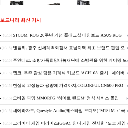
보드나라 최신 기사
STCOM, ROG 20주년 기념 플래그십 메인보드 ASUS ROG
[10/15]
Crosshair X870E EDITION 20 국내 출시 예정
벤틀리, 광주 신세계백화점서 호남지역 최초 브랜드 팝업 오
[10/15]
픈
주연테크, 소방가족희망나눔재단에 소방관을 위한 게이밍 모
[10/15]
니터·스마트 펫 침대 기부
앱코, 우주 감성 담은 기계식 키보드 'ACH108' 출시.. 네이버
[10/15]
브랜드데이 기획전 진행
현실적 고성능과 용량에 가격까지,COLORFUL CN600 PRO
[10/15]
M.2 NVMe 디앤디컴 1TB
모바일 파밍 MMORPG ‘히어로 랜드M’ 정식 서비스 돌입
[10/15]
셰에라자드, Questyle Audio(퀘스타일 오디오) 'M18i Max' 국
[10/15]
내 정식 출시
그라비티 게임 어라이즈(GGA), 인디 게임 전시회 ‘도쿄 게임
[10/15]