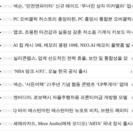
음.ZIP' 이벤트 진행
넥슨, ‘던전앤파이터’ 신규 레이드 ‘무너진 성자 미카엘라’ 업
[10/16]
데이트!
PC 오버클럭 히스토리 총망라한, PC 흥망사 통합본 오버클럭
[10/16]
특집(1-4편)
앱코, 조용한 타건감과 실용성 갖춘 저소음 기계식 키보드 마
[10/16]
우스 세트 'KM580' 출시
AI 칩 캐시 5배, 메모리 용량 10배, NEO.AI 메모리 플랫폼 발
[10/16]
표
실리콘랩스, 업계 선도적인 전력 효율, 보안 및 통합성을 갖
[10/16]
춘 초저전력 블루투스 LE SoC ‘BG2B’ 공개
‘NBA 덩크 시티’, 오늘 한국 공식 출시
[10/16]
넥슨, ‘서든어택’ 21주년 기념 협동 콘텐츠 ‘UP투게더’ 업데
[10/16]
이트
엔비디아, 로보택시 자율주행차용 프론티어급 개방형 모델
[10/16]
‘알파마요 2 슈퍼’ 상업적 이용 가능
Q 바이 애스턴마틴 애스턴마틴 뉴포트 비치, 브랜드 헤리티
[10/16]
지 담은 ‘헤리티지 에디션 컬렉션’ 공개
셰에라자드, Meze Audio(메제 오디오) 'ARTA' 국내 정식 출시
[10/16]