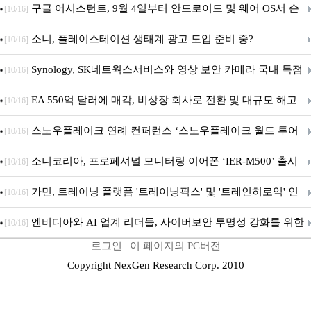
구글 어시스턴트, 9월 4일부터 안드로이드 및 웨어 OS서 순
[10/16]
차 서비스 종료
소니, 플레이스테이션 생태계 광고 도입 준비 중?
[10/16]
Synology, SK네트웍스서비스와 영상 보안 카메라 국내 독점
[10/16]
판매 파트너십 체결
EA 550억 달러에 매각, 비상장 회사로 전환 및 대규모 해고
[10/16]
전망
스노우플레이크 연례 컨퍼런스 ‘스노우플레이크 월드 투어
[10/16]
서울’ 개최
소니코리아, 프로페셔널 모니터링 이어폰 ‘IER-M500’ 출시
[10/16]
가민, 트레이닝 플랫폼 '트레이닝픽스' 및 '트레인히로익' 인
[10/16]
수로 선수와 코치에 맞춤형 훈련 지원 확대
엔비디아와 AI 업계 리더들, 사이버보안 투명성 강화를 위한
[10/16]
로그인
|
이 페이지의 PC버전
SAFE 가이드라인 제안
Copyright NexGen Research Corp. 2010