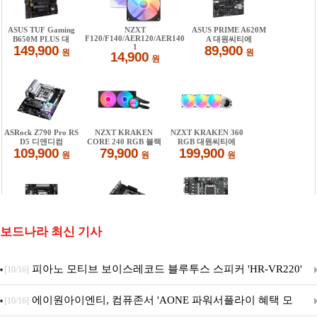
보드나라 최신 기사
피아노 모티브 보이스레코드 블루투스 스피커 'HR-VR220'
[10/16]
출시
에이원아이엔티, 컴퓨존서 'AONE 파워서플라이 혜택 모
[10/16]