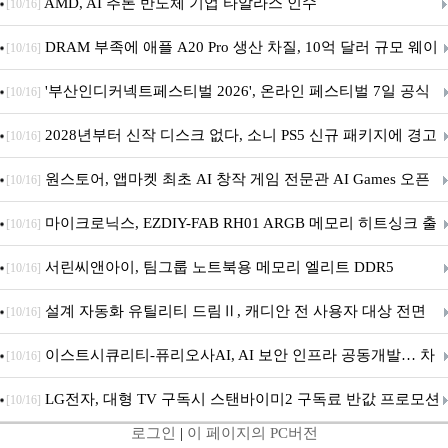
AMD, AI 추론 반도체 기업 타알라스 인수
[10/16]
DRAM 부족에 애플 A20 Pro 생산 차질, 10억 달러 규모 웨이
[10/16]
퍼 대기
'부산인디커넥트페스티벌 2026', 온라인 페스티벌 7일 공식
[10/16]
개막... 22일간 진행
2028년부터 신작 디스크 없다, 소니 PS5 신규 패키지에 경고
[10/16]
문 추가
원스토어, 앱마켓 최초 AI 창작 게임 전문관 AI Games 오픈
[10/16]
마이크로닉스, EZDIY-FAB RH01 ARGB 메모리 히트싱크 출
[10/16]
시
서린씨앤아이, 팀그룹 노트북용 메모리 엘리트 DDR5
[10/16]
5600MHz 16GB 출시
설계 자동화 유틸리티 드림Ⅱ, 캐디안 전 사용자 대상 전면
[10/16]
무상 배포
이스트시큐리티-퓨리오사AI, AI 보안 인프라 공동개발… 차
[10/16]
세대 AI 보안 플랫폼 구축
LG전자, 대형 TV 구독시 스탠바이미2 구독료 반값 프로모션
[10/16]
로그인
|
이 페이지의 PC버전