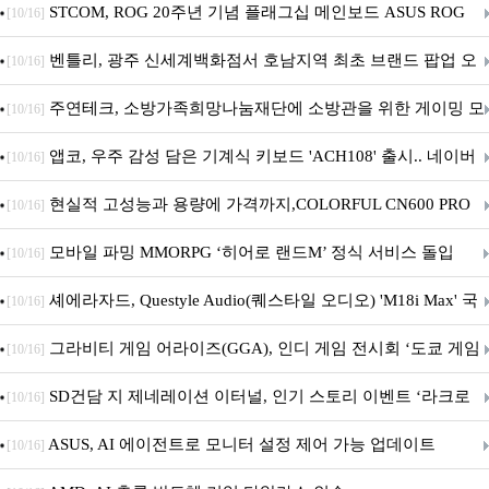
STCOM, ROG 20주년 기념 플래그십 메인보드 ASUS ROG
[10/16]
Crosshair X870E EDITION 20 국내 출시 예정
벤틀리, 광주 신세계백화점서 호남지역 최초 브랜드 팝업 오
[10/16]
픈
주연테크, 소방가족희망나눔재단에 소방관을 위한 게이밍 모
[10/16]
니터·스마트 펫 침대 기부
앱코, 우주 감성 담은 기계식 키보드 'ACH108' 출시.. 네이버
[10/16]
브랜드데이 기획전 진행
현실적 고성능과 용량에 가격까지,COLORFUL CN600 PRO
[10/16]
M.2 NVMe 디앤디컴 1TB
모바일 파밍 MMORPG ‘히어로 랜드M’ 정식 서비스 돌입
[10/16]
셰에라자드, Questyle Audio(퀘스타일 오디오) 'M18i Max' 국
[10/16]
내 정식 출시
그라비티 게임 어라이즈(GGA), 인디 게임 전시회 ‘도쿄 게임
[10/16]
던전 13’ 참가!
SD건담 지 제네레이션 이터널, 인기 스토리 이벤트 ‘라크로
[10/16]
아의 용사’ 재개최 및 풍성한 기념 이벤트 실시!
ASUS, AI 에이전트로 모니터 설정 제어 가능 업데이트
[10/16]