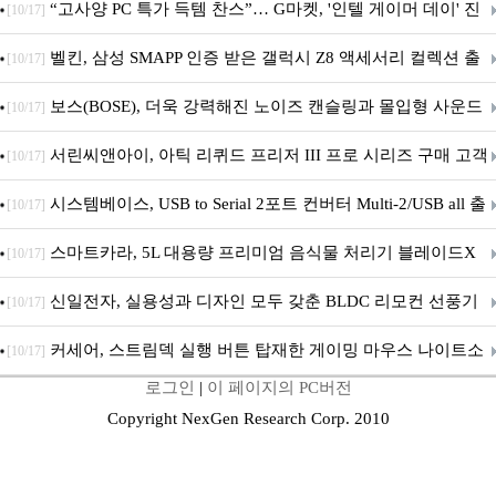
브' 공개
“고사양 PC 특가 득템 찬스”… G마켓, '인텔 게이머 데이' 진
[10/17]
행
벨킨, 삼성 SMAPP 인증 받은 갤럭시 Z8 액세서리 컬렉션 출
[10/17]
시
보스(BOSE), 더욱 강력해진 노이즈 캔슬링과 몰입형 사운드
[10/17]
의 ‘QC 헤드폰 2세대’ 출시
서린씨앤아이, 아틱 리퀴드 프리저 III 프로 시리즈 구매 고객
[10/17]
대상 P12 프로 PST 증정 프로모션 진행
시스템베이스, USB to Serial 2포트 컨버터 Multi-2/USB all 출
[10/17]
시
스마트카라, 5L 대용량 프리미엄 음식물 처리기 블레이드X
[10/17]
그라나이트S 출시
신일전자, 실용성과 디자인 모두 갖춘 BLDC 리모컨 선풍기
[10/17]
출시
커세어, 스트림덱 실행 버튼 탑재한 게이밍 마우스 나이트소
[10/17]
로그인
|
이 페이지의 PC버전
드 v2 와이어리스 SD 출시
Copyright NexGen Research Corp. 2010