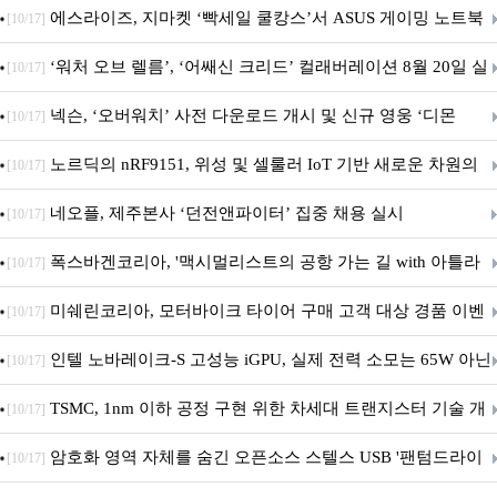
시리즈 출시
에스라이즈, 지마켓 ‘빡세일 쿨캉스’서 ASUS 게이밍 노트북
[10/17]
특별 프로모션 진행
‘워처 오브 렐름’, ‘어쌔신 크리드’ 컬래버레이션 8월 20일 실
[10/17]
시
넥슨, ‘오버워치’ 사전 다운로드 개시 및 신규 영웅 ‘디몬
[10/17]
(D.Mon)’ 공개!
노르딕의 nRF9151, 위성 및 셀룰러 IoT 기반 새로운 차원의
[10/17]
커넥티드 기기 개발 지원
네오플, 제주본사 ‘던전앤파이터’ 집중 채용 실시
[10/17]
폭스바겐코리아, '맥시멀리스트의 공항 가는 길 with 아틀라
[10/17]
스' 이벤트 실시
미쉐린코리아, 모터바이크 타이어 구매 고객 대상 경품 이벤
[10/17]
트 진행
인텔 노바레이크-S 고성능 iGPU, 실제 전력 소모는 65W 아닌
[10/17]
40W?
TSMC, 1nm 이하 공정 구현 위한 차세대 트랜지스터 기술 개
[10/17]
발
암호화 영역 자체를 숨긴 오픈소스 스텔스 USB '팬텀드라이
[10/17]