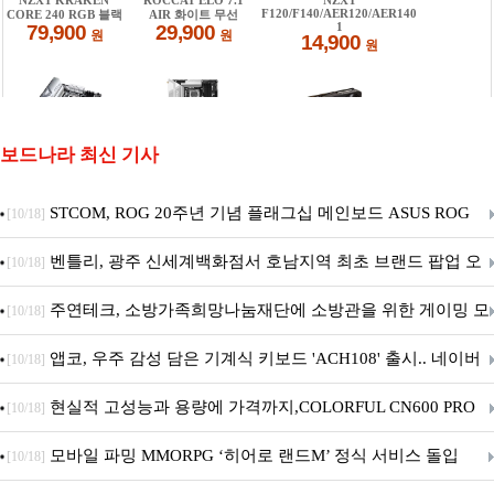
보드나라 최신 기사
STCOM, ROG 20주년 기념 플래그십 메인보드 ASUS ROG
[10/18]
Crosshair X870E EDITION 20 국내 출시 예정
벤틀리, 광주 신세계백화점서 호남지역 최초 브랜드 팝업 오
[10/18]
픈
주연테크, 소방가족희망나눔재단에 소방관을 위한 게이밍 모
[10/18]
니터·스마트 펫 침대 기부
앱코, 우주 감성 담은 기계식 키보드 'ACH108' 출시.. 네이버
[10/18]
브랜드데이 기획전 진행
현실적 고성능과 용량에 가격까지,COLORFUL CN600 PRO
[10/18]
M.2 NVMe 디앤디컴 1TB
모바일 파밍 MMORPG ‘히어로 랜드M’ 정식 서비스 돌입
[10/18]