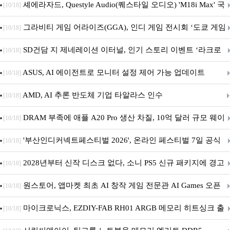
셰에라자드, Questyle Audio(퀘스타일 오디오) 'M18i Max' 국
[10/18]
내 정식 출시
그라비티 게임 어라이즈(GGA), 인디 게임 전시회 ‘도쿄 게임
[10/18]
던전 13’ 참가!
SD건담 지 제네레이션 이터널, 인기 스토리 이벤트 ‘라크로
[10/18]
아의 용사’ 재개최 및 풍성한 기념 이벤트 실시!
ASUS, AI 에이전트로 모니터 설정 제어 가능 업데이트
[10/18]
AMD, AI 추론 반도체 기업 타알라스 인수
[10/18]
DRAM 부족에 애플 A20 Pro 생산 차질, 10억 달러 규모 웨이
[10/18]
퍼 대기
'부산인디커넥트페스티벌 2026', 온라인 페스티벌 7일 공식
[10/18]
개막... 22일간 진행
2028년부터 신작 디스크 없다, 소니 PS5 신규 패키지에 경고
[10/18]
문 추가
원스토어, 앱마켓 최초 AI 창작 게임 전문관 AI Games 오픈
[10/18]
마이크로닉스, EZDIY-FAB RH01 ARGB 메모리 히트싱크 출
[10/18]