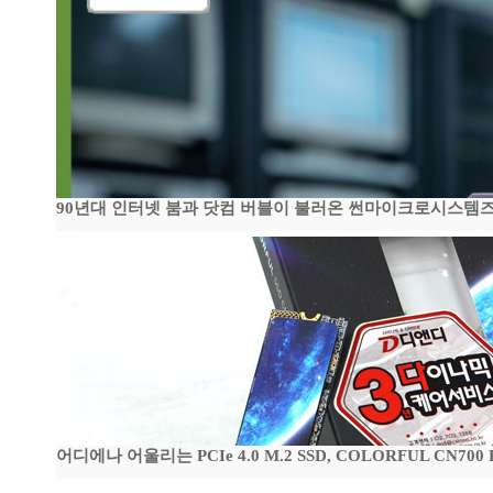
90년대 인터넷 붐과 닷컴 버블이 불러온 썬마이크로시스템즈 전성
어디에나 어울리는 PCIe 4.0 M.2 SSD, COLORFUL CN700