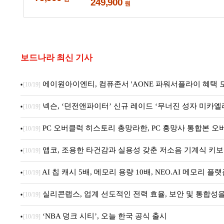
보드나라 최신 기사
에이원아이엔티, 컴퓨존서 'AONE 파워서플라이 혜택 모음
[10/19]
넥슨, ‘던전앤파이터’ 신규 레이드 ‘무너진 성자 미카엘
[10/19]
PC 오버클럭 히스토리 총망라한, PC 흥망사 통합본 오버
[10/19]
앱코, 조용한 타건감과 실용성 갖춘 저소음 기계식 키보드 
[10/19]
AI 칩 캐시 5배, 메모리 용량 10배, NEO.AI 메모리 플
[10/19]
실리콘랩스, 업계 선도적인 전력 효율, 보안 및 통합성을 갖
[10/19]
‘NBA 덩크 시티’, 오늘 한국 공식 출시
[10/19]