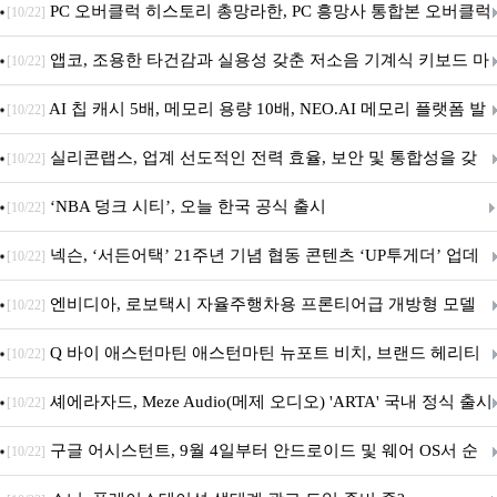
데이트!
PC 오버클럭 히스토리 총망라한, PC 흥망사 통합본 오버클럭
[10/22]
특집(1-4편)
앱코, 조용한 타건감과 실용성 갖춘 저소음 기계식 키보드 마
[10/22]
우스 세트 'KM580' 출시
AI 칩 캐시 5배, 메모리 용량 10배, NEO.AI 메모리 플랫폼 발
[10/22]
표
실리콘랩스, 업계 선도적인 전력 효율, 보안 및 통합성을 갖
[10/22]
춘 초저전력 블루투스 LE SoC ‘BG2B’ 공개
‘NBA 덩크 시티’, 오늘 한국 공식 출시
[10/22]
넥슨, ‘서든어택’ 21주년 기념 협동 콘텐츠 ‘UP투게더’ 업데
[10/22]
이트
엔비디아, 로보택시 자율주행차용 프론티어급 개방형 모델
[10/22]
‘알파마요 2 슈퍼’ 상업적 이용 가능
Q 바이 애스턴마틴 애스턴마틴 뉴포트 비치, 브랜드 헤리티
[10/22]
지 담은 ‘헤리티지 에디션 컬렉션’ 공개
셰에라자드, Meze Audio(메제 오디오) 'ARTA' 국내 정식 출시
[10/22]
구글 어시스턴트, 9월 4일부터 안드로이드 및 웨어 OS서 순
[10/22]