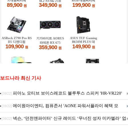
보드나라 최신 기사
피아노 모티브 보이스레코드 블루투스 스피커 'HR-VR220'
[10/22]
출시
에이원아이엔티, 컴퓨존서 'AONE 파워서플라이 혜택 모
[10/22]
음.ZIP' 이벤트 진행
넥슨, ‘던전앤파이터’ 신규 레이드 ‘무너진 성자 미카엘라’ 업
[10/22]