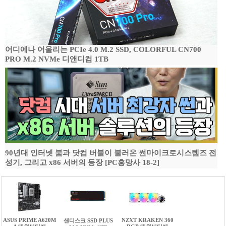
어디에나 어울리는 PCIe 4.0 M.2 SSD, COLORFUL CN700
PRO M.2 NVMe 디앤디컴 1TB
90년대 인터넷 붐과 닷컴 버블이 불러온 썬마이크로시스템즈 전
성기, 그리고 x86 서버의 등장 [PC흥망사 18-2]