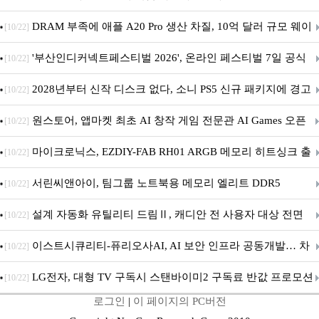
DRAM 부족에 애플 A20 Pro 생산 차질, 10억 달러 규모 웨이
[10/22]
퍼 대기
'부산인디커넥트페스티벌 2026', 온라인 페스티벌 7일 공식
[10/22]
개막... 22일간 진행
2028년부터 신작 디스크 없다, 소니 PS5 신규 패키지에 경고
[10/22]
문 추가
원스토어, 앱마켓 최초 AI 창작 게임 전문관 AI Games 오픈
[10/22]
마이크로닉스, EZDIY-FAB RH01 ARGB 메모리 히트싱크 출
[10/22]
시
서린씨앤아이, 팀그룹 노트북용 메모리 엘리트 DDR5
[10/22]
5600MHz 16GB 출시
설계 자동화 유틸리티 드림Ⅱ, 캐디안 전 사용자 대상 전면
[10/22]
무상 배포
이스트시큐리티-퓨리오사AI, AI 보안 인프라 공동개발… 차
[10/22]
세대 AI 보안 플랫폼 구축
LG전자, 대형 TV 구독시 스탠바이미2 구독료 반값 프로모션
[10/22]
로그인
|
이 페이지의 PC버전