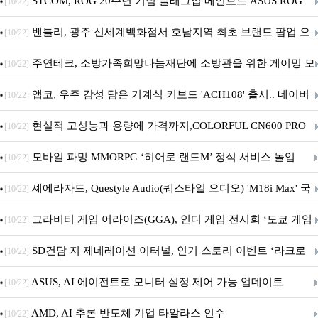
STCOM, ROG 20주년 기념 플래그십 메인보드 ASUS ROG
[10/22]
Crosshair X870E EDITION 20 국내 출시 예정
벤틀리, 광주 신세계백화점서 호남지역 최초 브랜드 팝업 오
[10/22]
픈
주연테크, 소방가족희망나눔재단에 소방관을 위한 게이밍 모
[10/22]
니터·스마트 펫 침대 기부
앱코, 우주 감성 담은 기계식 키보드 'ACH108' 출시.. 네이버
[10/22]
브랜드데이 기획전 진행
현실적 고성능과 용량에 가격까지,COLORFUL CN600 PRO
[10/22]
M.2 NVMe 디앤디컴 1TB
모바일 파밍 MMORPG ‘히어로 랜드M’ 정식 서비스 돌입
[10/22]
셰에라자드, Questyle Audio(퀘스타일 오디오) 'M18i Max' 국
[10/22]
내 정식 출시
그라비티 게임 어라이즈(GGA), 인디 게임 전시회 ‘도쿄 게임
[10/22]
던전 13’ 참가!
SD건담 지 제네레이션 이터널, 인기 스토리 이벤트 ‘라크로
[10/22]
아의 용사’ 재개최 및 풍성한 기념 이벤트 실시!
ASUS, AI 에이전트로 모니터 설정 제어 가능 업데이트
[10/22]
AMD, AI 추론 반도체 기업 타알라스 인수
[10/22]