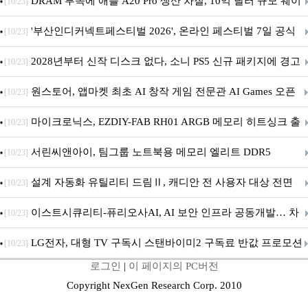
DRAM 부족에 애플 A20 Pro 생산 차질, 10억 달러 규모 웨이
[10/23]
퍼 대기
'부산인디커넥트페스티벌 2026', 온라인 페스티벌 7일 공식
[10/23]
개막... 22일간 진행
2028년부터 신작 디스크 없다, 소니 PS5 신규 패키지에 경고
[10/23]
문 추가
원스토어, 앱마켓 최초 AI 창작 게임 전문관 AI Games 오픈
[10/23]
마이크로닉스, EZDIY-FAB RH01 ARGB 메모리 히트싱크 출
[10/23]
시
서린씨앤아이, 팀그룹 노트북용 메모리 엘리트 DDR5
[10/23]
5600MHz 16GB 출시
설계 자동화 유틸리티 드림Ⅱ, 캐디안 전 사용자 대상 전면
[10/23]
무상 배포
이스트시큐리티-퓨리오사AI, AI 보안 인프라 공동개발… 차
[10/23]
세대 AI 보안 플랫폼 구축
LG전자, 대형 TV 구독시 스탠바이미2 구독료 반값 프로모션
[10/23]
로그인
|
이 페이지의 PC버전
Copyright NexGen Research Corp. 2010