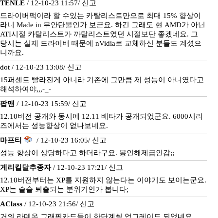
TENLE
/ 12-10-23 11:57/
신고
드라이버팩이라 할 수있는 카탈리스트만으로 최대 15% 향상이
라니 Made in 무안단물인가 보군요. 하긴 그래도 현 AMD가 아닌
ATI시절 카탈리스트가 까탈리스트였던 시절보단 좋겠네요. 그
당시는 실제 드라이버 때문에 nVidia로 교체하신 분들도 계셨으
니까요.
dot / 12-10-23 13:08/
신고
15퍼센트 빨라진게 아니라 기존에 그만큼 제 성능이 아니였다고
해석하여야,,,-_-
팝맨
/ 12-10-23 15:59/
신고
12.10버전 공개와 동시에 12.11 베타가 공개되었군요. 6000시리
즈에서는 성능향상이 없나보네요.
마프티
/ 12-10-23 16:05/
신고
성능 향상이 상당하다고 하더라구요. 봉인해제급인감;;
게리킬달추종자
/ 12-10-23 17:21/
신고
12.10버전부터는 XP를 지원하지 않는다는 이야기도 보이는군요.
XP는 슬슬 퇴출되는 분위기인가 봅니다;
AClass
/ 12-10-23 21:56/
신고
거의 라데온 그래픽카드들이 한단계씩 업그레이드 되었네요.