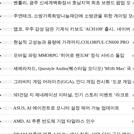
Crosshair X870E EDITION 20 국내 출시 예정
벤틀리, 광주 신세계백화점서 호남지역 최초 브랜드 팝업 오
[10/23]
픈
주연테크, 소방가족희망나눔재단에 소방관을 위한 게이밍 모
[10/23]
니터·스마트 펫 침대 기부
앱코, 우주 감성 담은 기계식 키보드 'ACH108' 출시.. 네이버
[10/23]
브랜드데이 기획전 진행
현실적 고성능과 용량에 가격까지,COLORFUL CN600 PRO
[10/23]
M.2 NVMe 디앤디컴 1TB
모바일 파밍 MMORPG ‘히어로 랜드M’ 정식 서비스 돌입
[10/23]
셰에라자드, Questyle Audio(퀘스타일 오디오) 'M18i Max' 국
[10/23]
내 정식 출시
그라비티 게임 어라이즈(GGA), 인디 게임 전시회 ‘도쿄 게임
[10/23]
던전 13’ 참가!
SD건담 지 제네레이션 이터널, 인기 스토리 이벤트 ‘라크로
[10/23]
아의 용사’ 재개최 및 풍성한 기념 이벤트 실시!
ASUS, AI 에이전트로 모니터 설정 제어 가능 업데이트
[10/23]
AMD, AI 추론 반도체 기업 타알라스 인수
[10/23]