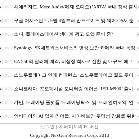
지 담은 ‘헤리티지 에디션 컬렉션’ 공개
셰에라자드, Meze Audio(메제 오디오) 'ARTA' 국내 정식 출시
[10/25]
구글 어시스턴트, 9월 4일부터 안드로이드 및 웨어 OS서 순
[10/25]
차 서비스 종료
소니, 플레이스테이션 생태계 광고 도입 준비 중?
[10/25]
Synology, SK네트웍스서비스와 영상 보안 카메라 국내 독점
[10/25]
판매 파트너십 체결
EA 550억 달러에 매각, 비상장 회사로 전환 및 대규모 해고
[10/25]
전망
스노우플레이크 연례 컨퍼런스 ‘스노우플레이크 월드 투어
[10/25]
서울’ 개최
소니코리아, 프로페셔널 모니터링 이어폰 ‘IER-M500’ 출시
[10/25]
가민, 트레이닝 플랫폼 '트레이닝픽스' 및 '트레인히로익' 인
[10/25]
수로 선수와 코치에 맞춤형 훈련 지원 확대
엔비디아와 AI 업계 리더들, 사이버보안 투명성 강화를 위한
[10/25]
로그인
|
이 페이지의 PC버전
SAFE 가이드라인 제안
Copyright NexGen Research Corp. 2010