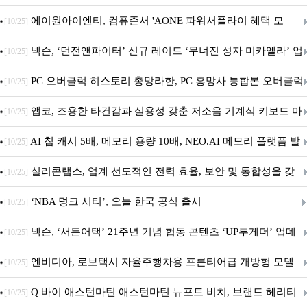
출시
에이원아이엔티, 컴퓨존서 'AONE 파워서플라이 혜택 모
[10/25]
음.ZIP' 이벤트 진행
넥슨, ‘던전앤파이터’ 신규 레이드 ‘무너진 성자 미카엘라’ 업
[10/25]
데이트!
PC 오버클럭 히스토리 총망라한, PC 흥망사 통합본 오버클럭
[10/25]
특집(1-4편)
앱코, 조용한 타건감과 실용성 갖춘 저소음 기계식 키보드 마
[10/25]
우스 세트 'KM580' 출시
AI 칩 캐시 5배, 메모리 용량 10배, NEO.AI 메모리 플랫폼 발
[10/25]
표
실리콘랩스, 업계 선도적인 전력 효율, 보안 및 통합성을 갖
[10/25]
춘 초저전력 블루투스 LE SoC ‘BG2B’ 공개
‘NBA 덩크 시티’, 오늘 한국 공식 출시
[10/25]
넥슨, ‘서든어택’ 21주년 기념 협동 콘텐츠 ‘UP투게더’ 업데
[10/25]
이트
엔비디아, 로보택시 자율주행차용 프론티어급 개방형 모델
[10/25]
‘알파마요 2 슈퍼’ 상업적 이용 가능
Q 바이 애스턴마틴 애스턴마틴 뉴포트 비치, 브랜드 헤리티
[10/25]