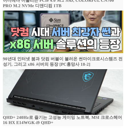
어디에나 어울리는 PCIe 4.0 M.2 SSD, COLORFUL CN700
PRO M.2 NVMe 디앤디컴 1TB
90년대 인터넷 붐과 닷컴 버블이 불러온 썬마이크로시스템즈 전
성기, 그리고 x86 서버의 등장 [PC흥망사 18-2]
QHD+ 240Hz로 즐기는 고성능 게이밍 노트북, MSI 크로스헤어
16 HX E14WGK-i9 QHD+