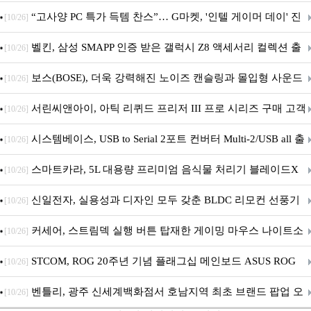
브' 공개
“고사양 PC 특가 득템 찬스”… G마켓, '인텔 게이머 데이' 진
[10/26]
행
벨킨, 삼성 SMAPP 인증 받은 갤럭시 Z8 액세서리 컬렉션 출
[10/26]
시
보스(BOSE), 더욱 강력해진 노이즈 캔슬링과 몰입형 사운드
[10/26]
의 ‘QC 헤드폰 2세대’ 출시
서린씨앤아이, 아틱 리퀴드 프리저 III 프로 시리즈 구매 고객
[10/26]
대상 P12 프로 PST 증정 프로모션 진행
시스템베이스, USB to Serial 2포트 컨버터 Multi-2/USB all 출
[10/26]
시
스마트카라, 5L 대용량 프리미엄 음식물 처리기 블레이드X
[10/26]
그라나이트S 출시
신일전자, 실용성과 디자인 모두 갖춘 BLDC 리모컨 선풍기
[10/26]
출시
커세어, 스트림덱 실행 버튼 탑재한 게이밍 마우스 나이트소
[10/26]
드 v2 와이어리스 SD 출시
STCOM, ROG 20주년 기념 플래그십 메인보드 ASUS ROG
[10/26]
Crosshair X870E EDITION 20 국내 출시 예정
벤틀리, 광주 신세계백화점서 호남지역 최초 브랜드 팝업 오
[10/26]