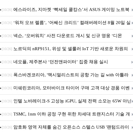
에스라이즈, 지마켓 ‘빡세일 쿨캉스’서 ASUS 게이밍 노트북
[10/26]
특별 프로모션 진행
‘워처 오브 렐름’, ‘어쌔신 크리드’ 컬래버레이션 8월 20일 실
[10/26]
시
넥슨, ‘오버워치’ 사전 다운로드 개시 및 신규 영웅 ‘디몬
[10/26]
(D.Mon)’ 공개!
노르딕의 nRF9151, 위성 및 셀룰러 IoT 기반 새로운 차원의
[10/26]
커넥티드 기기 개발 지원
네오플, 제주본사 ‘던전앤파이터’ 집중 채용 실시
[10/26]
폭스바겐코리아, '맥시멀리스트의 공항 가는 길 with 아틀라
[10/26]
스' 이벤트 실시
미쉐린코리아, 모터바이크 타이어 구매 고객 대상 경품 이벤
[10/26]
트 진행
인텔 노바레이크-S 고성능 iGPU, 실제 전력 소모는 65W 아닌
[10/26]
40W?
TSMC, 1nm 이하 공정 구현 위한 차세대 트랜지스터 기술 개
[10/26]
발
암호화 영역 자체를 숨긴 오픈소스 스텔스 USB '팬텀드라이
[10/26]