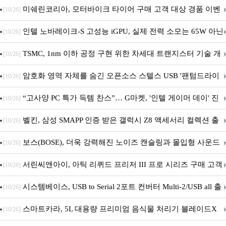
스' 이벤트 실시
미쉐린코리아, 모터바이크 타이어 구매 고객 대상 경품 이벤
[10/26]
트 진행
인텔 노바레이크-S 고성능 iGPU, 실제 전력 소모는 65W 아닌
[10/26]
40W?
TSMC, 1nm 이하 공정 구현 위한 차세대 트랜지스터 기술 개
[10/26]
발
암호화 영역 자체를 숨긴 오픈소스 스텔스 USB '팬텀드라이
[10/26]
브' 공개
“고사양 PC 특가 득템 찬스”… G마켓, '인텔 게이머 데이' 진
[10/26]
행
벨킨, 삼성 SMAPP 인증 받은 갤럭시 Z8 액세서리 컬렉션 출
[10/26]
시
보스(BOSE), 더욱 강력해진 노이즈 캔슬링과 몰입형 사운드
[10/26]
의 ‘QC 헤드폰 2세대’ 출시
서린씨앤아이, 아틱 리퀴드 프리저 III 프로 시리즈 구매 고객
[10/26]
대상 P12 프로 PST 증정 프로모션 진행
시스템베이스, USB to Serial 2포트 컨버터 Multi-2/USB all 출
[10/26]
시
스마트카라, 5L 대용량 프리미엄 음식물 처리기 블레이드X
[10/26]