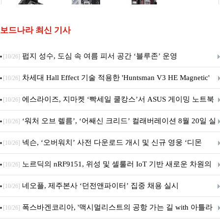
보드나라 최신 기사
펍지 성수, 도심 속 여름 피서 공간 ‘블루존’ 운영
[10/26]
차세대 Hall Effect 기술 적용한 'Huntsman V3 HE Magnetic'
[10/26]
시리즈 출시
에스라이즈, 지마켓 ‘빡세일 쿨캉스’서 ASUS 게이밍 노트북
[10/26]
특별 프로모션 진행
‘워처 오브 렐름’, ‘어쌔신 크리드’ 컬래버레이션 8월 20일 실
[10/26]
시
넥슨, ‘오버워치’ 사전 다운로드 개시 및 신규 영웅 ‘디몬
[10/26]
(D.Mon)’ 공개!
노르딕의 nRF9151, 위성 및 셀룰러 IoT 기반 새로운 차원의
[10/26]
커넥티드 기기 개발 지원
네오플, 제주본사 ‘던전앤파이터’ 집중 채용 실시
[10/26]
폭스바겐코리아, '맥시멀리스트의 공항 가는 길 with 아틀라
[10/26]