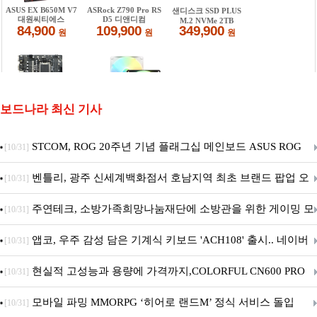
보드나라 최신 기사
STCOM, ROG 20주년 기념 플래그십 메인보드 ASUS ROG
[10/31]
Crosshair X870E EDITION 20 국내 출시 예정
벤틀리, 광주 신세계백화점서 호남지역 최초 브랜드 팝업 오
[10/31]
픈
주연테크, 소방가족희망나눔재단에 소방관을 위한 게이밍 모
[10/31]
니터·스마트 펫 침대 기부
앱코, 우주 감성 담은 기계식 키보드 'ACH108' 출시.. 네이버
[10/31]
브랜드데이 기획전 진행
현실적 고성능과 용량에 가격까지,COLORFUL CN600 PRO
[10/31]
M.2 NVMe 디앤디컴 1TB
모바일 파밍 MMORPG ‘히어로 랜드M’ 정식 서비스 돌입
[10/31]