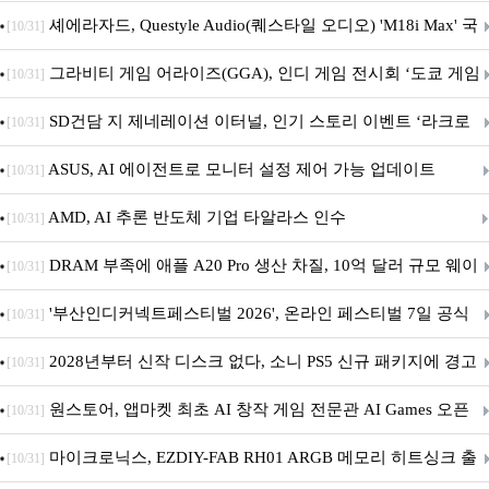
셰에라자드, Questyle Audio(퀘스타일 오디오) 'M18i Max' 국
[10/31]
내 정식 출시
그라비티 게임 어라이즈(GGA), 인디 게임 전시회 ‘도쿄 게임
[10/31]
던전 13’ 참가!
SD건담 지 제네레이션 이터널, 인기 스토리 이벤트 ‘라크로
[10/31]
아의 용사’ 재개최 및 풍성한 기념 이벤트 실시!
ASUS, AI 에이전트로 모니터 설정 제어 가능 업데이트
[10/31]
AMD, AI 추론 반도체 기업 타알라스 인수
[10/31]
DRAM 부족에 애플 A20 Pro 생산 차질, 10억 달러 규모 웨이
[10/31]
퍼 대기
'부산인디커넥트페스티벌 2026', 온라인 페스티벌 7일 공식
[10/31]
개막... 22일간 진행
2028년부터 신작 디스크 없다, 소니 PS5 신규 패키지에 경고
[10/31]
문 추가
원스토어, 앱마켓 최초 AI 창작 게임 전문관 AI Games 오픈
[10/31]
마이크로닉스, EZDIY-FAB RH01 ARGB 메모리 히트싱크 출
[10/31]