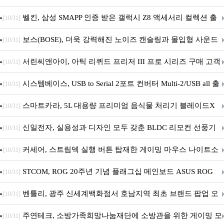
행
벨킨, 삼성 SMAPP 인증 받은 갤럭시 Z8 액세서리 컬렉션 출
[10/31]
시
보스(BOSE), 더욱 강력해진 노이즈 캔슬링과 몰입형 사운드
[10/31]
의 ‘QC 헤드폰 2세대’ 출시
서린씨앤아이, 아틱 리퀴드 프리저 III 프로 시리즈 구매 고객
[10/31]
대상 P12 프로 PST 증정 프로모션 진행
시스템베이스, USB to Serial 2포트 컨버터 Multi-2/USB all 출
[10/31]
시
스마트카라, 5L 대용량 프리미엄 음식물 처리기 블레이드X
[10/31]
그라나이트S 출시
신일전자, 실용성과 디자인 모두 갖춘 BLDC 리모컨 선풍기
[10/31]
출시
커세어, 스트림덱 실행 버튼 탑재한 게이밍 마우스 나이트소
[10/31]
드 v2 와이어리스 SD 출시
STCOM, ROG 20주년 기념 플래그십 메인보드 ASUS ROG
[10/31]
Crosshair X870E EDITION 20 국내 출시 예정
벤틀리, 광주 신세계백화점서 호남지역 최초 브랜드 팝업 오
[10/31]
픈
주연테크, 소방가족희망나눔재단에 소방관을 위한 게이밍 모
[10/31]