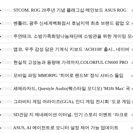
STCOM, ROG 20주년 기념 플래그십 메인보드 ASUS ROG
[11/01]
Crosshair X870E EDITION 20 국내 출시 예정
벤틀리, 광주 신세계백화점서 호남지역 최초 브랜드 팝업 오
[11/01]
픈
주연테크, 소방가족희망나눔재단에 소방관을 위한 게이밍 모
[11/01]
니터·스마트 펫 침대 기부
앱코, 우주 감성 담은 기계식 키보드 'ACH108' 출시.. 네이버
[11/01]
브랜드데이 기획전 진행
현실적 고성능과 용량에 가격까지,COLORFUL CN600 PRO
[11/01]
M.2 NVMe 디앤디컴 1TB
모바일 파밍 MMORPG ‘히어로 랜드M’ 정식 서비스 돌입
[11/01]
셰에라자드, Questyle Audio(퀘스타일 오디오) 'M18i Max' 국
[11/01]
내 정식 출시
그라비티 게임 어라이즈(GGA), 인디 게임 전시회 ‘도쿄 게임
[11/01]
던전 13’ 참가!
SD건담 지 제네레이션 이터널, 인기 스토리 이벤트 ‘라크로
[11/01]
아의 용사’ 재개최 및 풍성한 기념 이벤트 실시!
ASUS, AI 에이전트로 모니터 설정 제어 가능 업데이트
[11/01]