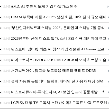
AMD, AI 추론 반도체 기업 타알라스 인수
[11/01]
DRAM 부족에 애플 A20 Pro 생산 차질, 10억 달러 규모 웨이
[11/01]
퍼 대기
'부산인디커넥트페스티벌 2026', 온라인 페스티벌 7일 공식
[11/01]
개막... 22일간 진행
2028년부터 신작 디스크 없다, 소니 PS5 신규 패키지에 경고
[11/01]
문 추가
원스토어, 앱마켓 최초 AI 창작 게임 전문관 AI Games 오픈
[11/01]
마이크로닉스, EZDIY-FAB RH01 ARGB 메모리 히트싱크 출
[11/01]
시
서린씨앤아이, 팀그룹 노트북용 메모리 엘리트 DDR5
[11/01]
5600MHz 16GB 출시
설계 자동화 유틸리티 드림Ⅱ, 캐디안 전 사용자 대상 전면
[11/01]
무상 배포
이스트시큐리티-퓨리오사AI, AI 보안 인프라 공동개발… 차
[11/01]
세대 AI 보안 플랫폼 구축
LG전자, 대형 TV 구독시 스탠바이미2 구독료 반값 프로모션
[11/01]