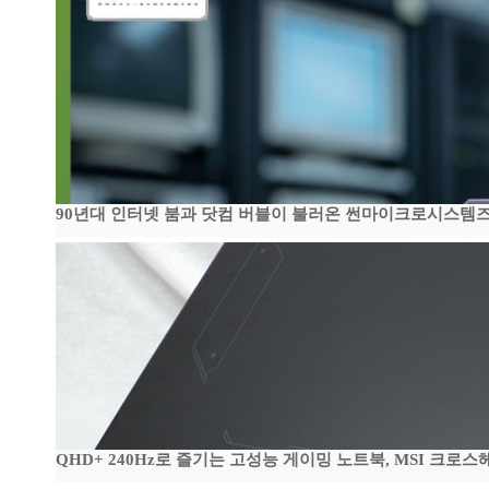
90년대 인터넷 붐과 닷컴 버블이 불러온 썬마이크로시스템즈 전성
QHD+ 240Hz로 즐기는 고성능 게이밍 노트북, MSI 크로스헤어 