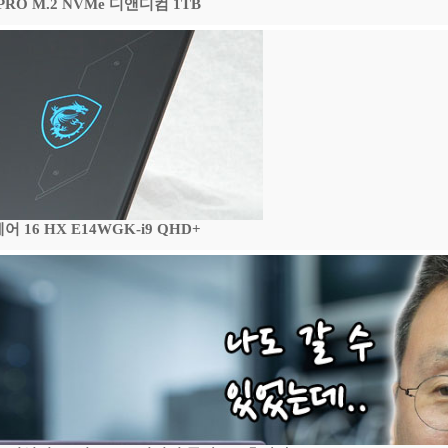
 PRO M.2 NVMe 디앤디컴 1TB
16 HX E14WGK-i9 QHD+