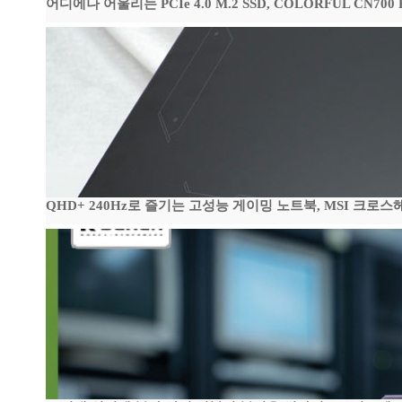
어디에나 어울리는 PCIe 4.0 M.2 SSD, COLORFUL CN700
QHD+ 240Hz로 즐기는 고성능 게이밍 노트북, MSI 크로스헤어 