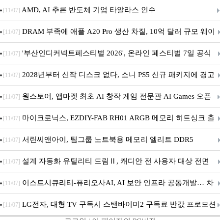
AMD, AI 추론 반도체 기업 타알라스 인수
[11/07]
DRAM 부족에 애플 A20 Pro 생산 차질, 10억 달러 규모 웨이
[11/07]
퍼 대기
'부산인디커넥트페스티벌 2026', 온라인 페스티벌 7일 공식
[11/07]
개막... 22일간 진행
2028년부터 신작 디스크 없다, 소니 PS5 신규 패키지에 경고
[11/07]
문 추가
원스토어, 앱마켓 최초 AI 창작 게임 전문관 AI Games 오픈
[11/07]
마이크로닉스, EZDIY-FAB RH01 ARGB 메모리 히트싱크 출
[11/07]
시
서린씨앤아이, 팀그룹 노트북용 메모리 엘리트 DDR5
[11/07]
5600MHz 16GB 출시
설계 자동화 유틸리티 드림Ⅱ, 캐디안 전 사용자 대상 전면
[11/07]
무상 배포
이스트시큐리티-퓨리오사AI, AI 보안 인프라 공동개발… 차
[11/07]
세대 AI 보안 플랫폼 구축
LG전자, 대형 TV 구독시 스탠바이미2 구독료 반값 프로모션
[11/07]