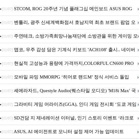
STCOM, ROG 20주년 기념 플래그십 메인보드 ASUS ROG
[11/07]
Crosshair X870E EDITION 20 국내 출시 예정
벤틀리, 광주 신세계백화점서 호남지역 최초 브랜드 팝업 오
[11/07]
픈
주연테크, 소방가족희망나눔재단에 소방관을 위한 게이밍 모
[11/07]
니터·스마트 펫 침대 기부
앱코, 우주 감성 담은 기계식 키보드 'ACH108' 출시.. 네이버
[11/07]
브랜드데이 기획전 진행
현실적 고성능과 용량에 가격까지,COLORFUL CN600 PRO
[11/07]
M.2 NVMe 디앤디컴 1TB
모바일 파밍 MMORPG ‘히어로 랜드M’ 정식 서비스 돌입
[11/07]
셰에라자드, Questyle Audio(퀘스타일 오디오) 'M18i Max' 국
[11/07]
내 정식 출시
그라비티 게임 어라이즈(GGA), 인디 게임 전시회 ‘도쿄 게임
[11/07]
던전 13’ 참가!
SD건담 지 제네레이션 이터널, 인기 스토리 이벤트 ‘라크로
[11/07]
아의 용사’ 재개최 및 풍성한 기념 이벤트 실시!
ASUS, AI 에이전트로 모니터 설정 제어 가능 업데이트
[11/07]